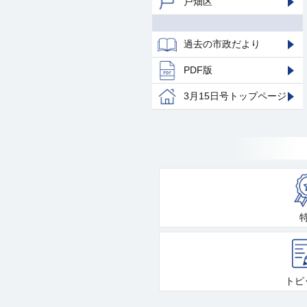
戸畑区
過去の市政だより
PDF版
3月15日号トップページ
トピ