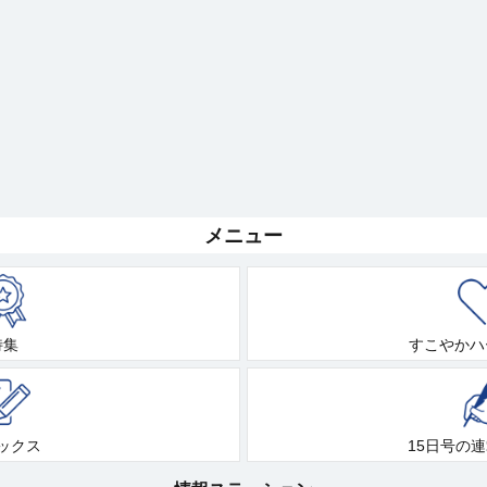
メニュー
特集
すこやかハ
ックス
15日号の