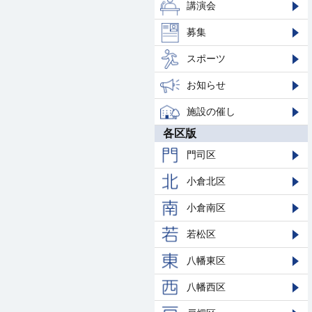
講演会
募集
スポーツ
お知らせ
施設の催し
各区版
門司区
小倉北区
小倉南区
若松区
八幡東区
八幡西区