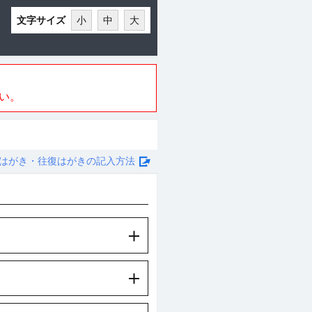
文字サイズ
小
中
大
い。
はがき・往復はがきの記入方法