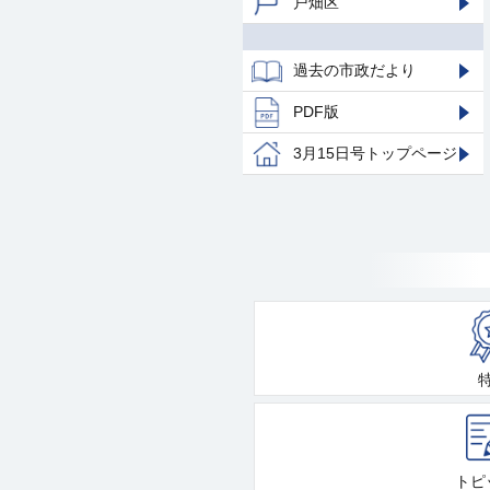
戸畑区
過去の市政だより
PDF版
3月15日号トップページ
トピ