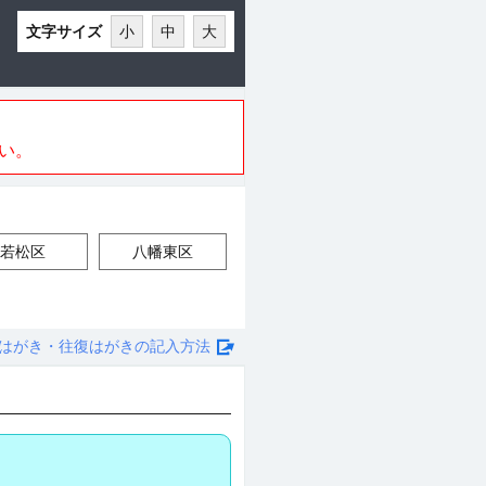
文字サイズ
小
中
大
い。
若松区
八幡東区
はがき・往復はがきの記入方法