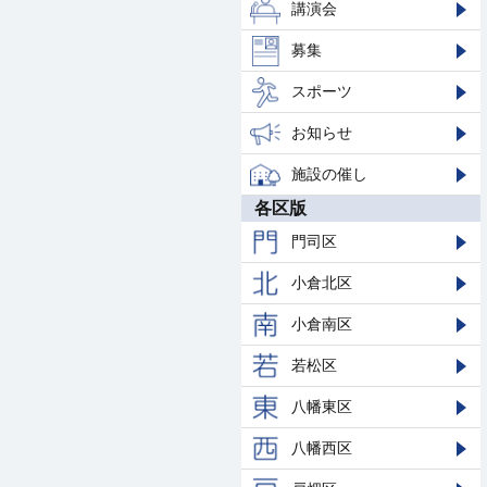
講演会
募集
スポーツ
お知らせ
施設の催し
各区版
門司区
小倉北区
小倉南区
若松区
八幡東区
八幡西区