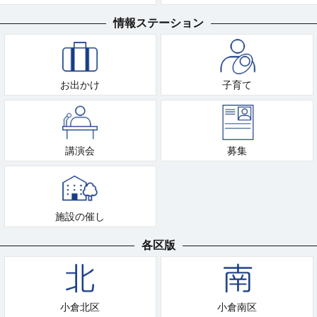
情報ステーション
お出かけ
子育て
講演会
募集
施設の催し
各区版
小倉北区
小倉南区