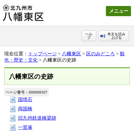
メニュー
ヘル
本文を読み
プ
上げる
現在位置：
トップページ
>
八幡東区
>
区のみどころ
>
観
光・歴史・文化
> 八幡東区の史跡
八幡東区の史跡
ページ番号：000009507
国境石
両国橋
旧九州鉄道橋梁跡
一里塚