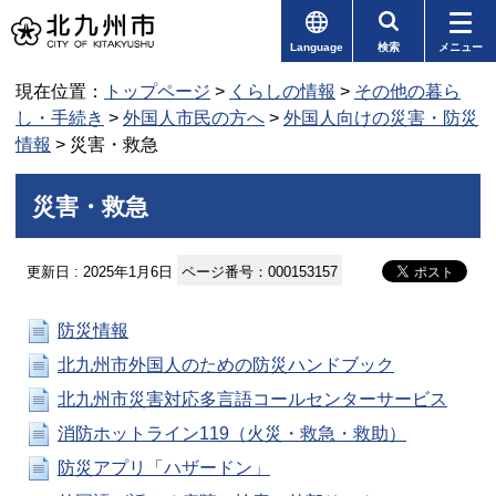
Language
検索
メニュー
現在位置：
トップページ
>
くらしの情報
>
その他の暮ら
し・手続き
>
外国人市民の方へ
>
外国人向けの災害・防災
情報
> 災害・救急
災害・救急
更新日 : 2025年1月6日
ページ番号：000153157
防災情報
北九州市外国人のための防災ハンドブック
北九州市災害対応多言語コールセンターサービス
消防ホットライン119（火災・救急・救助）
防災アプリ「ハザードン」