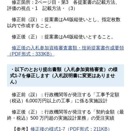
修正箇所：2ページ目・第3 各提案書の記載方法、
評価の視点・1 記載方法・（3）
修正前（誤）：提案書はA4版縦使いとし、指定枚数
以内で作成すること。
修正後（正）：提案書はA4版縦使いとすること。
修正後の入札参加資格審査書類・技術提案書作成要領
（PDF形式：333KB）
・以下のとおり提出書類（入札参加資格審査）の様
式1-7を修正します（入札説明書に変更はありませ
ん）
修正前（誤）：行政機関等が発注する「工事予定額
（税込）6,000万円以上の工事」に係る実施設計
修正後（正）：行政機関等が発注する「契約金額（最
終・税込）500 万円超の実施設計業務」の受注実績
【参考】
修正後の様式1-7（PDF形式：211KB）