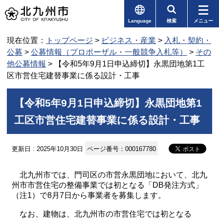
Language
検索
メニュー
現在位置：
トップページ
>
ビジネス・産業
>
入札・契約・
公募
>
公募情報（プロポーザル・一般競争入札等）
>
その
他公募情報
> 【令和5年9月1日申込締切】永黒団地第1工
区市営住宅建替事業に係る設計・工事
【令和5年9月1日申込締切】永黒団地第1
工区市営住宅建替事業に係る設計・工事
更新日 : 2025年10月30日
ページ番号：000167780
北九州市では、門司区の市営永黒団地において、北九
州市市営住宅の整備事業では初となる「DB発注方式」
（注1）で8月7日から事業者を募集します。
なお、建物は、北九州市の市営住宅では初となる