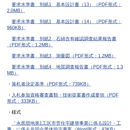
要求水準書 別紙1 基本設計書（13）（PDF形式：
2.0MB）
要求水準書 別紙1 基本設計書（14）（PDF形式：
960KB）
要求水準書 別紙2 石綿含有確認調査結果報告書
（PDF形式：1.2MB）
要求水準書 別紙3 測量図（PDF形式：1.2MB）
要求水準書 別紙4 地質調査報告書（PDF形式：1.3
MB）
・
落札者決定基準（PDF形式：739​KB）
・
入札参加資格審査書類・技術提案書作成要領（PDF
形式：333​KB）
・様式
「永黒団地第1工区市営住宅建替事業に係る設計・工
事」に係る共同企業体協定書案（Word形式：43KB）