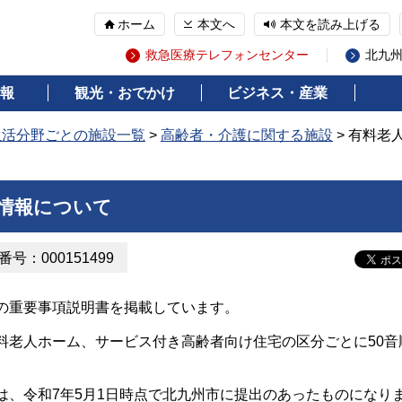
ホーム
本文へ
本文を読み上げる
救急医療テレフォンセンター
北九
報
観光・おでかけ
ビジネス・産業
生活分野ごとの施設一覧
>
高齢者・介護に関する施設
> 有料老
情報について
号：000151499
の重要事項説明書を掲載しています。
料老人ホーム、サービス付き高齢者向け住宅の区分ごとに50音
は、令和7年5月1日時点で北九州市に提出のあったものになり