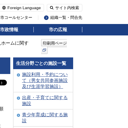
Foreign Language
サイト内検索
州市コールセンター
組織一覧・問合先
市政情報
市の広報
人ホームに関す
印刷用ページ
生活分野ごとの施設一覧
施設利用・予約につい
て（男女共同参画施設
及び生涯学習施設）
出産・子育てに関する
施設
順
青少年育成に関する施
設
ま