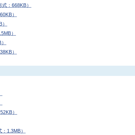
式：668KB）
60KB）
B）
5MB）
B）
38KB）
）
）
52KB）
：1.3MB）