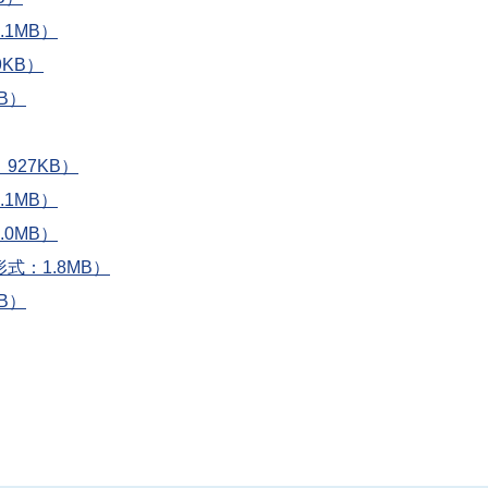
1MB）
KB）
B）
927KB）
1MB）
0MB）
式：1.8MB）
B）