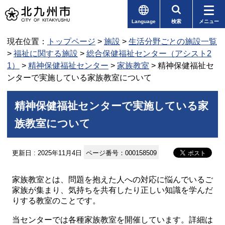
Language
検索
メニュー
現在位置：
トップページ
>
施設
>
生活分野ごとの施設一覧
>
福祉に関する施設
>
総合保健福祉センター（アシスト2
1）
>
精神保健福祉センター
>
家族教室
> 精神保健福祉セ
ンターで実施している家族教室について
精神保健福祉センターで実施している家
族教室について
更新日 : 2025年11月4日
ページ番号：000158509
家族教室とは、問題を抱えた人への対応に悩んでいるご
家族が集まり、気持ちを共有したり正しい知識を学んだ
りする教室のことです。
当センターでは各種家族教室を開催しています。詳細は