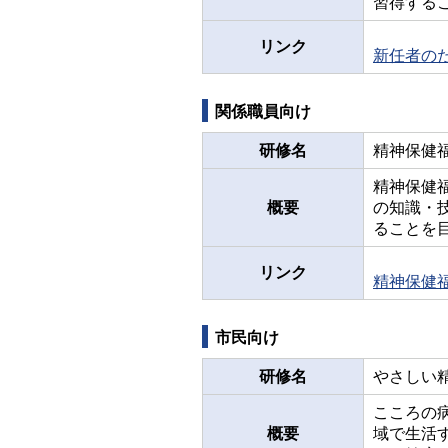
習得する
リンク
新任者の
関係職員向け
研修名
精神保健
精神保健
概要
の知識・
ることを
リンク
精神保健
市民向け
研修名
やさしい
こころの
概要
域で生活