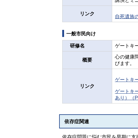
講演とミ
リンク
自死遺族
一般市民向け
研修名
ゲート
心の健康
概要
びます。
ゲートキ
リンク
ゲートキ
あり）（P
依存症関連
依存症問題に悩む市民を早期に支