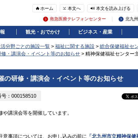
ホーム
本文へ
本文を読み上げる
救急医療テレフォンセンター
北九
報
観光・おでかけ
ビジネス・産業
生活分野ごとの施設一覧
>
福祉に関する施設
>
総合保健福祉セ
研修・講演会・イベント等のお知らせ
> 精神保健福祉センター
催の研修・講演会・イベント等のお知らせ
：000158510
修や講演会等を開催しています。
注意事項については、お申し込みの前に
「北九州市立精神保健