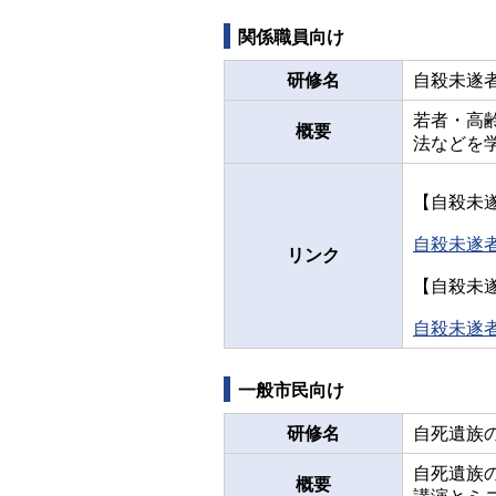
関係職員向け
研修名
自殺未遂
若者・高
概要
法などを
【自殺未
自殺未遂
リンク
【自殺未
自殺未遂
一般市民向け
研修名
自死遺族
自死遺族
概要