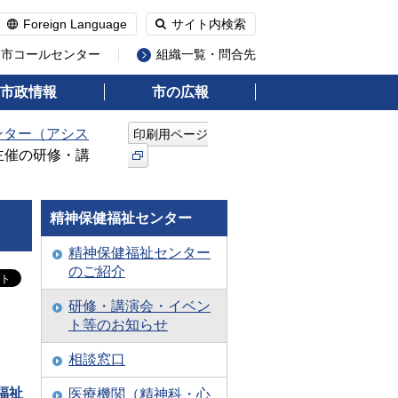
Foreign Language
サイト内検索
州市コールセンター
組織一覧・問合先
市政情報
市の広報
ンター（アシス
印刷用ページ
主催の研修・講
精神保健福祉センター
精神保健福祉センター
のご紹介
研修・講演会・イベン
ト等のお知らせ
相談窓口
福祉
医療機関（精神科・心