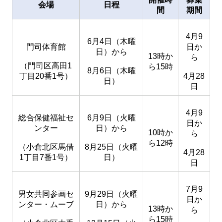
会場
日程
間
期間
4月9
6月4日（木曜
門司体育館
日か
日）から
13時か
ら
（門司区高田1
ら15時
8月6日（木曜
丁目20番1号）
4月28
日）
日
4月9
総合保健福祉セ
6月9日（火曜
日か
ンター
日）から
10時か
ら
ら12時
（小倉北区馬借
8月25日（火曜
4月28
1丁目7番1号）
日）
日
7月9
男女共同参画セ
9月29日（火曜
日か
ンター・ムーブ
日）から
13時か
ら
ら15時