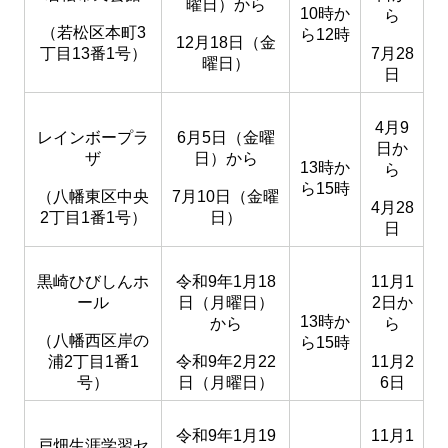
曜日）から
10時か
ら
（若松区本町3
ら12時
12月18日（金
丁目13番1号）
7月28
曜日）
日
4月9
レインボープラ
6月5日（金曜
日か
ザ
日）から
13時か
ら
ら15時
（八幡東区中央
7月10日（金曜
4月28
2丁目1番1号）
日）
日
黒崎ひびしんホ
令和9年1月18
11月1
ール
日（月曜日）
2日か
13時か
から
ら
（八幡西区岸の
ら15時
浦2丁目1番1
令和9年2月22
11月2
号）
日（月曜日）
6日
令和9年1月19
11月1
戸畑生涯学習セ