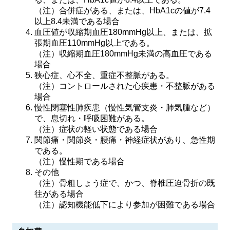
（注）合併症がある、または、HbA1cの値が7.4
以上8.4未満である場合
血圧値が収縮期血圧180mmHg以上、または、拡
張期血圧110mmHg以上である。
（注）収縮期血圧180mmHg未満の高血圧である
場合
狭心症、心不全、重症不整脈がある。
（注）コントロールされた心疾患・不整脈がある
場合
慢性閉塞性肺疾患（慢性気管支炎・肺気腫など）
で、息切れ・呼吸困難がある。
（注）症状の軽い状態である場合
関節痛・関節炎・腰痛・神経症状があり、急性期
である。
（注）慢性期である場合
その他
（注）骨粗しょう症で、かつ、脊椎圧迫骨折の既
往がある場合
（注）認知機能低下により参加が困難である場合