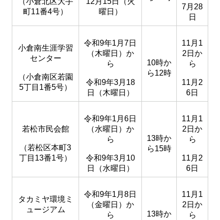
（小倉北区大手
12月15日（火
7月28
町11番4号）
曜日）
日
令和9年1月7日
11月1
小倉南生涯学習
（木曜日）か
2日か
センター
10時か
ら
ら
ら12時
（小倉南区若園
令和
9年3月18
11月2
5丁目1番5号）
日（木曜日）
6日
令和
9年1月6日
11月1
若松市民会館
（水曜日）か
2日か
13時か
ら
ら
（若松区本町3
ら15時
丁目13番1号）
令和
9年3月10
11月2
日（水曜日）
6日
令和
9年1月8日
11月1
タカミヤ環境ミ
（金曜日）か
2日か
ュージアム
13時か
ら
ら