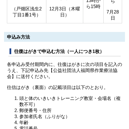
13時か
ら
ら15時
（戸畑区浅生2
12月3日（木曜
7月28
丁目1番1号）
日）
日
申込み方法
往復はがきで申込む方法（一人につき1枚）
各申込み受付期間内に、往復はがきに次の項目を記入の
うえ、下記申込み先【公益社団法人福岡県作業療法協
会】に送付ください。
往信はがき（裏面）の記載項目は以下のとおり。
頭と体のいきいきトレーニング教室・会場名（複
数不可）
郵便番号・住所
参加者氏名（ふりがな）
年齢
電話番号