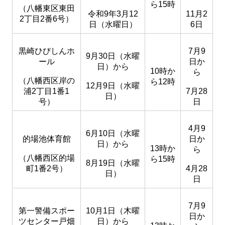
ら15時
（八幡東区東田
令和
9年3月12
11月2
2丁目2番6号）
日（水曜日）
6日
黒崎ひびしんホ
7月9
9月30日（水曜
ール
日か
日）から
10時か
ら
（八幡西区
岸の
ら12時
12月9日（水曜
浦2丁目1番1
7月28
日）
号）
日
4月9
6月10日（水曜
的場池体育館
日か
日）から
13時か
ら
（八幡西区的場
ら15時
8月19日（水曜
町1番2号）
4月28
日）
日
7月9
第一警備スポー
10月1日（木曜
日か
ツセンター戸畑
日）から