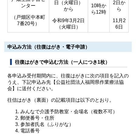
日（火曜日）
2日か
ンター
10時か
から
ら
ら12時
（戸畑区中本町
令和9年3月2日
11月2
7番20号）
（火曜日）
6日
申込み方法（往復はがき・電子申請）
往復はがきで申込む方法（一人につき1枚）
各申込み受付期間内に、往復はがきに次の項目を記入の
うえ、下記申込み先【公益社団法人福岡県作業療法協
会】に送付ください。
往信はがき（裏面）の記載項目は以下のとおり。
みんなで介護予防教室・会場名（複数不可）
郵便番号・住所
参加者氏名（ふりがな）
電話番号