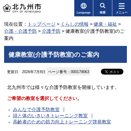
Language
検索
メニュー
現在位置：
トップページ
>
くらしの情報
>
健康・福祉
>
介護・介護予防
>
介護予防
> 健康教室(介護予防教室)のご
案内
健康教室(介護予防教室)のご案内
更新日 : 2026年7月8日
ページ番号：000179063
北九州市では様々な介護予防教室を開催しています。
ご希望の教室を選択してください。
みんなで介護予防教室
頭と体のいきいきトレーニング教室
高齢者のための筋力向上トレーニング啓発教室