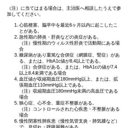
（注）に当てはまる場合は、主治医へ相談したうえで参
加してください。
心筋梗塞、脳卒中を最近6ヶ月以内に起こしたこ
とがある。
急性期の肺炎・肝炎などの炎症がある。
（注）慢性期のウィルス性肝炎で活動期にある場
合
糖尿病があり重篤な合併症（網膜症、腎症）があ
る、または、HbA1c値が8.4以上である。
（注）合併症がある、または、HbA1cの値が7.4
以上8.4未満である場合
血圧値が収縮期血圧180mmHg以上、または、拡
張期血圧110mmHg以上である。
（注）収縮期血圧180mmHg未満の高血圧である
場合
狭心症、心不全、重症不整脈がある。
（注）コントロールされた心疾患・不整脈がある
場合
慢性閉塞性肺疾患（慢性気管支炎・肺気腫など）
で、息切れ・呼吸困難がある。