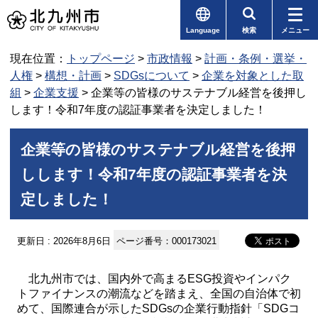
Language
検索
メニュー
現在位置：
トップページ
>
市政情報
>
計画・条例・選挙・
人権
>
構想・計画
>
SDGsについて
>
企業を対象とした取
組
>
企業支援
> 企業等の皆様のサステナブル経営を後押し
します！令和7年度の認証事業者を決定しました！
企業等の皆様のサステナブル経営を後押
しします！令和7年度の認証事業者を決
定しました！
更新日 : 2026年8月6日
ページ番号：000173021
北九州市では、国内外で高まるESG投資やインパク
トファイナンスの潮流などを踏まえ、全国の自治体で初
めて、国際連合が示したSDGsの企業行動指針「SDGコ