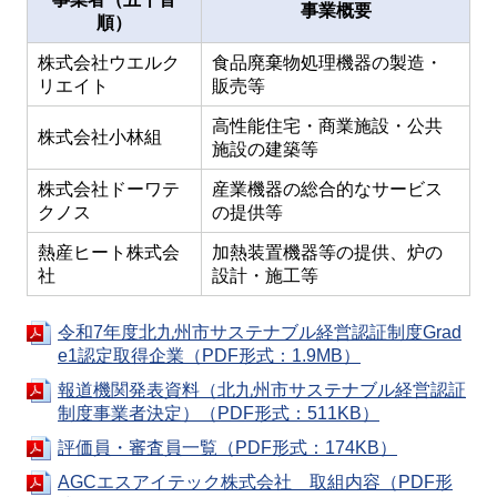
事業概要
順）
株式会社ウエルク
食品廃棄物処理機器の製造・
リエイト
販売等
高性能住宅・商業施設・公共
株式会社小林組
施設の建築等
株式会社ドーワテ
産業機器の総合的なサービス
クノス
の提供等
熱産ヒート株式会
加熱装置機器等の提供、炉の
社
設計・施工等
令和7年度北九州市サステナブル経営認証制度Grad
e1認定取得企業（PDF形式：1.9MB）
報道機関発表資料（北九州市サステナブル経営認証
制度事業者決定）（PDF形式：511KB）
評価員・審査員一覧（PDF形式：174KB）
AGCエスアイテック株式会社 取組内容（PDF形