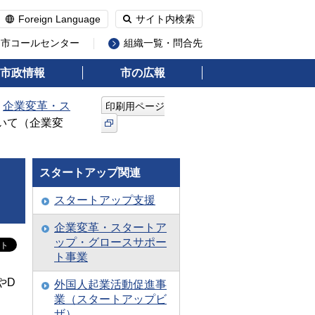
Foreign Language
サイト内検索
州市コールセンター
組織一覧・問合先
市政情報
市の広報
>
企業変革・ス
印刷用ページ
いて（企業変
スタートアップ関連
スタートアップ支援
企業変革・スタートア
ップ・グロースサポー
ト事業
やD
外国人起業活動促進事
業（スタートアップビ
ザ）