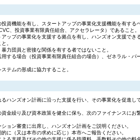
の投資機能を有し、スタートアップの事業化支援機能を有する
CVC、投資事業有限責任組合、アクセラレータ）であること。
トアップの事業化を支援する拠点を有し、ハンズオン支援でき
こと。
、暴力団員と密接な関係を有する者ではないこと。
活用する場合（投資事業有限責任組合の場合）、ゼネラル・パ
システムの形成に協力すること。
れるハンズオン計画に沿った支援を行い、その事業化を促進し
の資金繰り及び資本政策を健全に保ち、次のファイナンスにお
ーション審査に出席し、ハンズオン計画をご説明ください。
期的に（又は本市の求めに応じ）本市へご報告ください。
による支援及びその他の支援に係る指導料、手数料その他の料