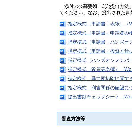
添付の公募要領「3(3)提出方
てください。なお、提出された書
指定様式（申請書：表紙）（Wo
指定様式（申請書：申請者の概要
指定様式（申請書：ハンズオン支
指定様式（申請書：投資方針につ
指定様式（ハンズオンメンバーの
指定様式（役員等名簿）（Wor
指定様式（暴力団排除に関する誓
指定様式（利害関係の確認につい
提出書類チェックシート（Wor
審査方法等