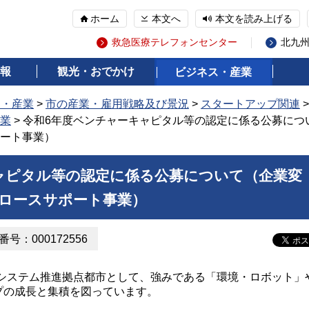
ホーム
本文へ
本文を読み上げる
救急医療テレフォンセンター
北九
報
観光・おでかけ
ビジネス・産業
ス・産業
>
市の産業・雇用戦略及び景況
>
スタートアップ関連
業
> 令和6年度ベンチャーキャピタル等の認定に係る公募につ
ート事業）
ャピタル等の認定に係る公募について（企業変
ロースサポート事業）
号：000172556
ステム推進拠点都市として、強みである「環境・ロボット」
プの成長と集積を図っています。