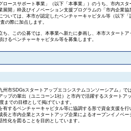
ロースサポート事業」（以下「本事業」）のうち、市内スタ
業展開」枠及びイノベーション支援プログラムの「市内企業協
については、本市が認定したベンチャーキャピタル等（以下「
審査の際に加点します。
ち、この公募では、本事業へ新たに参画し、本市スタートア
頂けるベンチャーキャピタル等を募集します。
州市SDGsスタートアップエコシステムコンソーシアム」で
アップの輩出（ユニコーン1社）と市内で活躍するスタートア
年度までの目標として掲げています。
有するベンチャーキャピタル等に協調する形で資金支援を行
成長と市内企業とスタートアップ企業によるオープンイノベー
活性化を図ることを目的としています。