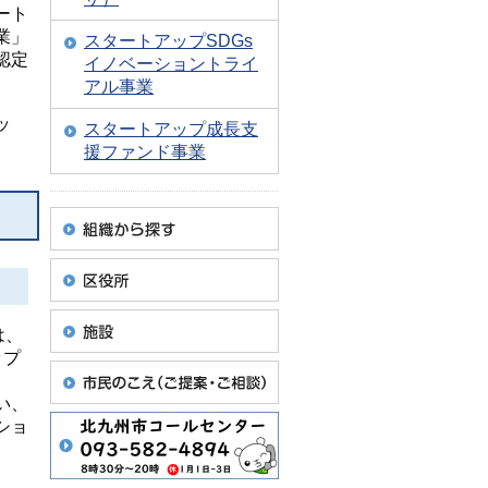
ート
業」
スタートアップSDGs
認定
イノベーショントライ
アル事業
ッ
スタートアップ成長支
援ファンド事業
は、
ップ
い、
ショ