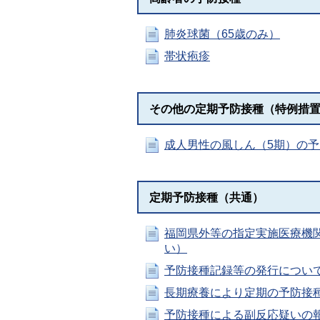
肺炎球菌（65歳のみ）
帯状疱疹
その他の定期予防接種（特例措
成人男性の風しん（5期）の
定期予防接種（共通）
福岡県外等の指定実施医療機
い）
予防接種記録等の発行につい
長期療養により定期の予防接
予防接種による副反応疑いの