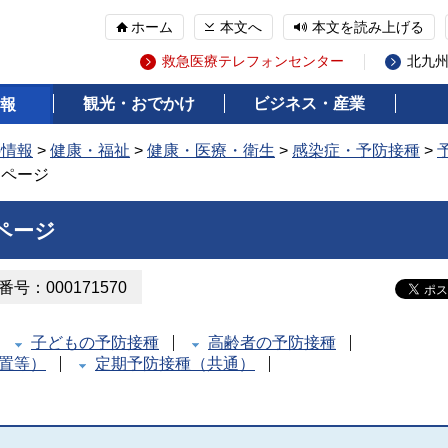
ホーム
本文へ
本文を読み上げる
救急医療テレフォンセンター
北九
観光・おでかけ
ビジネス・産業
報
の情報
>
健康・福祉
>
健康・医療・衛生
>
感染症・予防接種
>
内ページ
ページ
号：000171570
子どもの予防接種
高齢者の予防接種
置等）
定期予防接種（共通）