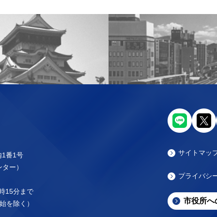
サイトマッ
内1番1号
センター）
プライバシ
時15分まで
市役所へ
始を除く）