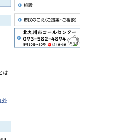
とは
（外