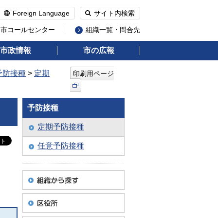
Foreign Language
サイト内検索
州市コールセンター
組織一覧・問合先
市政情報
市の広報
予防接種
>
定期
印刷用ページ
予防接種
定期予防接種
任意予防接種