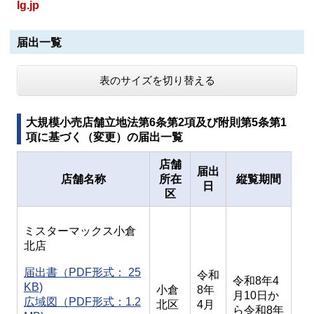
lg.jp
届出一覧
表のサイズを切り替える
大規模小売店舗立地法第6条第2項及び附則第5条第1
項に基づく（変更）の届出一覧
店舗
届出
店舗名称
所在
縦覧期間
日
区
ミスターマックス小倉
北店
届出書（PDF形式： 25
令和
令和8年4
KB)
小倉
8年
月10日か
広域図（PDF形式：1.2
北区
4月
ら令和8年