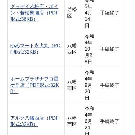
令和
グッデイ若松店・ポイ
5年
若松
ント若松響灘店（PDF
4月
手続終了
区
形式:36KB）
14
日
令和
4年
ゆめマート永犬丸（PD
八幡
10
手続終了
F形式:32KB）
西区
月2
8日
令和
ホームプラザナフコ星
4年
八幡
ケ丘店（PDF形式:32K
9月
手続終了
西区
B）
20
日
令和
4年
アルク八幡西店（PDF
八幡
6月
手続終了
形式:32KB）
西区
24
日