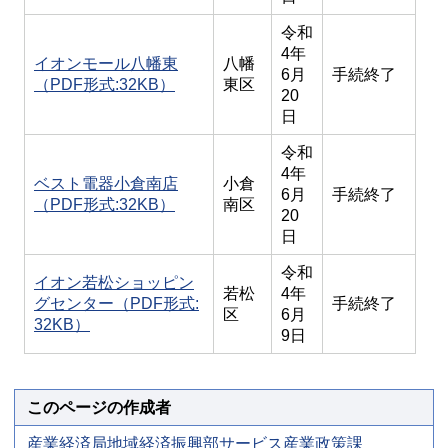
令和
4年
イオンモール八幡東
八幡
6月
手続終了
（PDF形式:32KB）
東区
20
日
令和
4年
ベスト電器小倉南店
小倉
6月
手続終了
（PDF形式:32KB）
南区
20
日
令和
イオン若松ショッピン
若松
4年
グセンター（PDF形式:
手続終了
区
6月
32KB）
9日
このページの作成者
産業経済局地域経済振興部サービス産業政策課