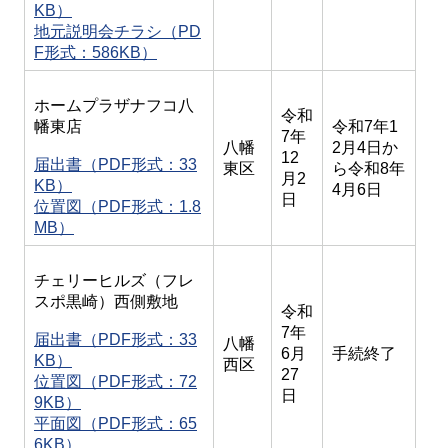
KB）
地元説明会チラシ（PD
F形式：586KB）
ホームプラザナフコ八
令和
幡東店
令和7年1
7年
八幡
2月4日か
12
届出書（PDF形式：33
東区
ら令和8年
月2
KB）
4月6日
日
位置図（PDF形式：1.8
MB）
チェリーヒルズ（フレ
スポ黒崎）西側敷地
令和
7年
届出書（PDF形式：33
八幡
6月
手続終了
KB）
西区
27
位置図（PDF形式：72
日
9KB）
平面図（PDF形式：65
6KB）