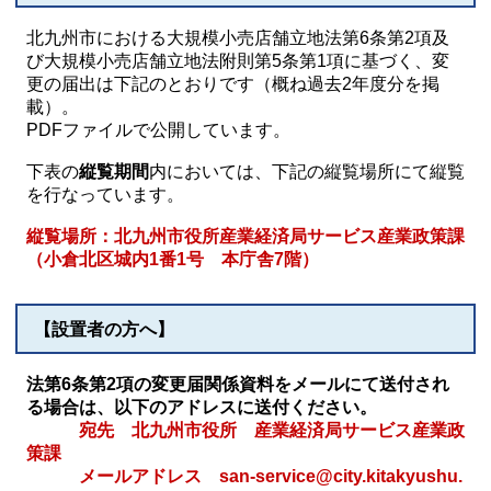
北九州市における大規模小売店舗立地法第6条第2項及
び大規模小売店舗立地法附則第5条第1項に基づく、変
更の届出は下記のとおりです（概ね過去2年度分を掲
載）。
PDFファイルで公開しています。
下表の
縦覧期間
内においては、下記の縦覧場所にて縦覧
を行なっています。
縦覧場所：北九州市役所産業経済局サービス産業政策課
（小倉北区城内1番1号 本庁舎7階）
【設置者の方へ】
法第6条第2項の変更届関係資料をメールにて送付され
る場合は、以下のアドレスに送付ください。
宛先 北九州市役所 産業経済局サービス産業政
策課
メールアドレス san-service@city.kitakyushu.