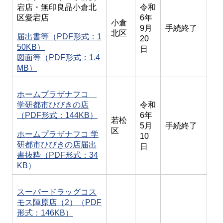
宕店・無印良品小倉北
令和
区愛宕店
6年
小倉
9月
手続終了
北区
届出書等（PDF形式：1
20
50KB）
日
図面等（PDF形式：1.4
MB）
ホームプラザナフコ
学研都市ひびきの店
令和
（PDF形式：144KB）
6年
若松
5月
手続終了
区
ホームプラザナフコ 学
10
研都市ひびきの店届出
日
書抜粋（PDF形式：34
KB）
スーパードラッグコス
モス陣原店（2）（PDF
形式：146KB）