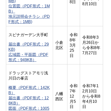
MB)
8日
8月10日
位置図（PDF形式：1M
B）
地元説明会チラシ（PD
F形式：1MB)
スピナガーデン大手町
令和
令和8年3
8年
小倉
月26日か
届出書（PDF形式：29
3月
北区
ら令和8年
KB)
25
7月27日
広域図・平面図（PDF
日
形式：949KB）
ドラッグストアモリ浅
川日の峯店
令和
令和7年1
概要（PDF形式：142K
7年
2月10日
B）
八幡
12
から令和8
届出書（PDF形式：12
西区
月5
年4月10
8KB）
日
日
図面（PDF形式：1005