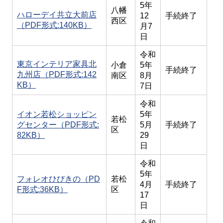
5年
八幡
ハローデイ共立大前店
12
手続終了
西区
（PDF形式:140KB）
月7
日
令和
東京インテリア家具北
小倉
5年
手続終了
九州店（PDF形式:142
南区
8月
KB）
7日
令和
イオン若松ショッピン
5年
若松
グセンター（PDF形式:
5月
手続終了
区
82KB）
29
日
令和
5年
フォレオひびきの（PD
若松
4月
手続終了
F形式:36KB）
区
17
日