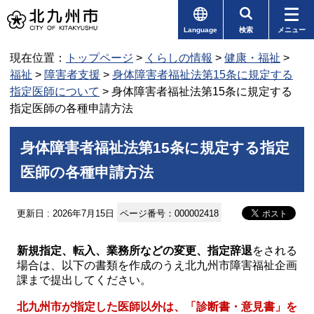
Language
検索
メニュー
現在位置：
トップページ
>
くらしの情報
>
健康・福祉
>
福祉
>
障害者支援
>
身体障害者福祉法第15条に規定する
指定医師について
> 身体障害者福祉法第15条に規定する
指定医師の各種申請方法
身体障害者福祉法第15条に規定する指定
医師の各種申請方法
更新日 : 2026年7月15日
ページ番号：000002418
新規指定、転入、業務所などの変更、指定辞退
をされる
場合は、以下の書類を作成のうえ北九州市障害福祉企画
課まで提出してください。
北九州市が指定した医師以外は、「診断書・意見書」を