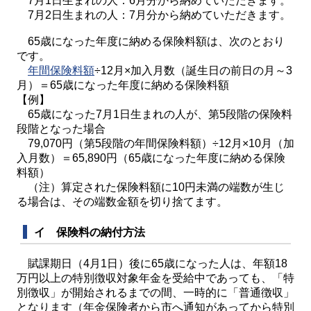
7月1日生まれの人：6月分から納めていただきます。
7月2日生まれの人：7月分から納めていただきます。
65歳になった年度に納める保険料額は、次のとおり
です。
年間保険料額
÷12月×加入月数（誕生日の前日の月～3
月）＝65歳になった年度に納める保険料額
【例】
65歳になった7月1日生まれの人が、第5段階の保険料
段階となった場合
79,070円（第5段階の年間保険料額）÷12月×10月（加
入月数）＝65,890円（65歳になった年度に納める保険
料額）
（注）算定された保険料額に10円未満の端数が生じ
る場合は、その端数金額を切り捨てます。
イ 保険料の納付方法
賦課期日（4月1日）後に65歳になった人は、年額18
万円以上の特別徴収対象年金を受給中であっても、「特
別徴収」が開始されるまでの間、一時的に「普通徴収」
となります（年金保険者から市へ通知があってから特別