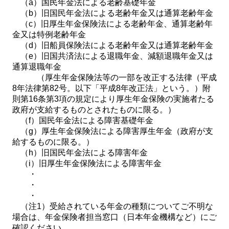
（a）国民年金法による老齢基礎年金
（b）旧国民年金法による老齢年金又は通算老齢年金
（c）旧厚生年金保険法による老齢年金、通算老齢年
金又は特例老齢年金
（d）旧船員保険法による老齢年金又は通算老齢年金
（e）旧国共済法による退職年金、減額退職年金又は
通算退職年金
（厚生年金保険法等の一部を改正する法律（平成
8年法律第82号。以下「平成8年改正法」という。）附
則第16条第3項の規定により厚生年金保険の実施者たる
政府が支給するものとされたものに限る。）
（f）国民年金法による障害基礎年金
（g）厚生年金保険法による障害厚生年金（政府が支
給するものに限る。）
（h）旧国民年金法による障害年金
（i）旧厚生年金保険法による障害年金
・
・
・
（注1）受給されている年金の種類についてご不明な
場合は、年金保険者担当窓口（日本年金機構など）にご
確認ください。