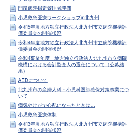
門司病院指定管理者評価
小児救急医療ワークショップin北九州
令和5年度地方独立行政法人北九州市立病院機構評
価委員会の開催状況
令和4年度地方独立行政法人北九州市立病院機構評
価委員会の開催状況
令和4事業年度 地方独立行政法人北九州市立病院
機構における会計監査人の選任について（公募結
果）
AEDについて
北九州市の産婦人科・小児科医師確保対策事業につ
いて
病気やけがで心配になったときは…
小児救急医療体制
令和3年度地方独立行政法人北九州市立病院機構評
価委員会の開催状況