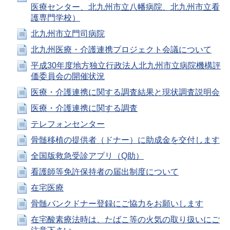
医療センター、北九州市立八幡病院、北九州市立看
護専門学校）
北九州市立門司病院
北九州医療・介護連携プロジェクト会議について
平成30年度地方独立行政法人北九州市立病院機構評
価委員会の開催状況
医療・介護連携に関する調査結果と現状調査説明会
医療・介護連携に関する調査
テレフォンセンター
骨髄移植の提供者（ドナー）に助成金を交付します
全国版救急受診アプリ（Q助）
看護師等免許保持者の届出制度について
在宅医療
骨髄バンクドナー登録にご協力をお願いします
在宅酸素療法時は、たばこ等の火気の取り扱いにご