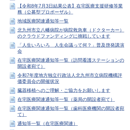
【令和8年7月3日結果公表】在宅医療支援研修等業
務（公募型プロポーザル）
地域医療関連通知等一覧
北九州市立八幡病院が病院救急車（ドクターカー）
のクラウドファンディングに挑戦しています
「人生いろいろ 人生会議って何？」普及啓発講演
会
在宅医療関連通知等一覧（訪問看護ステーションの
開設者宛て）
令和7年度地方独立行政法人北九州市立病院機構評
価委員会の開催状況
臓器移植へのご理解・ご協力をお願いします
在宅医療関連通知等一覧（薬局の開設者宛て）
在宅医療関連通知等一覧（歯科医療機関の開設者宛
て）
通知等一覧（在宅医療関連）