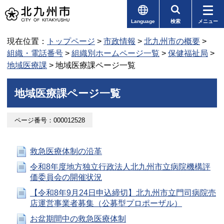
Language
検索
メニュー
現在位置：
トップページ
>
市政情報
>
北九州市の概要
>
組織・電話番号
>
組織別ホームページ一覧
>
保健福祉局
>
地域医療課
> 地域医療課ページ一覧
地域医療課ページ一覧
ページ番号：000012528
救急医療体制の沿革
令和8年度地方独立行政法人北九州市立病院機構評
価委員会の開催状況
【令和8年9月24日申込締切】北九州市立門司病院売
店運営事業者募集（公募型プロポーザル）
お盆期間中の救急医療体制