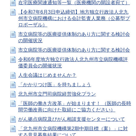
在宅医療関連通知等一覧（医療機関の開設者宛て）
【令和7年6月3日申込締切】地方独立行政法人北九
州市立病院機構における会計監査人業務（公募型プ
ロポーザル）
市立病院等の医療提供体制のあり方に関する検討会
の開催状況
市立病院等の医療提供体制のあり方に関する検討会
令和6年度地方独立行政法人北九州市立病院機構評
価委員会の開催状況
人生会議はじめませんか？
「かかりつけ医」を持ちましょう
北九州市立門司病院経営強化プラン
「医師の働き方改革」が始まります！ （医師の長時
間労働改善に向けた取組にご協力ください）
がん拠点病院及びがん相談支援センターについて
「北九州市立病院機構第2期中期目標（案）」に対
する意見募集結果について