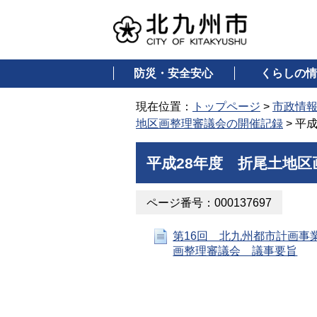
防災・安全安心
くらしの情
現在位置：
トップページ
>
市政情
地区画整理審議会の開催記録
> 平
平成28年度 折尾土地区
ページ番号：000137697
第16回 北九州都市計画事
画整理審議会 議事要旨