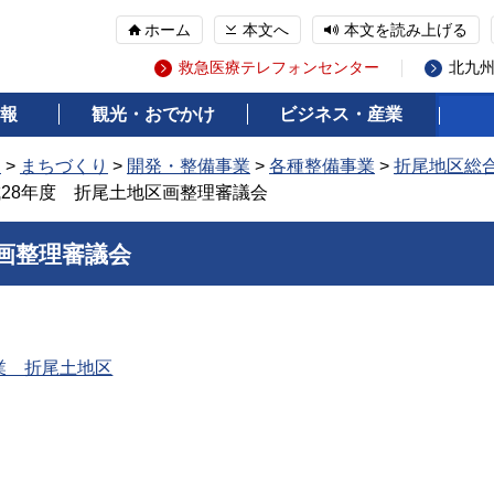
ホーム
本文へ
本文を読み上げる
救急医療テレフォンセンター
北九
報
観光・おでかけ
ビジネス・産業
報
>
まちづくり
>
開発・整備事業
>
各種整備事業
>
折尾地区総
成28年度 折尾土地区画整理審議会
画整理審議会
業 折尾土地区