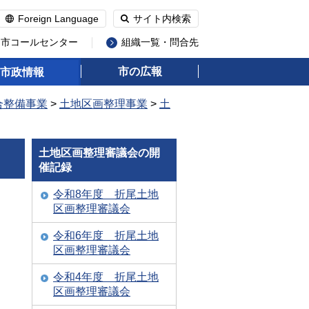
Foreign Language
サイト内検索
州市コールセンター
組織一覧・問合先
市の広報
市政情報
合整備事業
>
土地区画整理事業
>
土
土地区画整理審議会の開
催記録
令和8年度 折尾土地
区画整理審議会
令和6年度 折尾土地
区画整理審議会
令和4年度 折尾土地
区画整理審議会