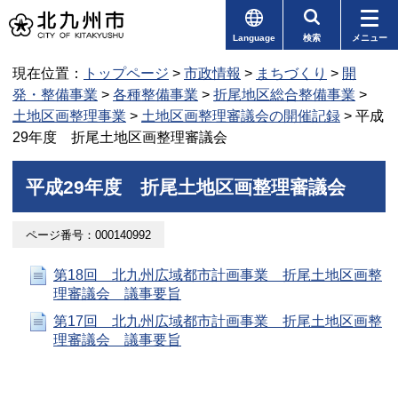
Language
検索
メニュー
現在位置：
トップページ
>
市政情報
>
まちづくり
>
開
発・整備事業
>
各種整備事業
>
折尾地区総合整備事業
>
土地区画整理事業
>
土地区画整理審議会の開催記録
> 平成
29年度 折尾土地区画整理審議会
平成29年度 折尾土地区画整理審議会
ページ番号：000140992
第18回 北九州広域都市計画事業 折尾土地区画整
理審議会 議事要旨
第17回 北九州広域都市計画事業 折尾土地区画整
理審議会 議事要旨