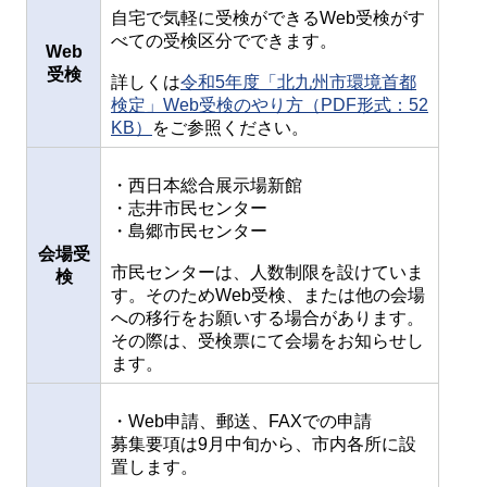
自宅で気軽に受検ができるWeb受検がす
べての受検区分でできます。
Web
受検
詳しくは
令和5年度「北九州市環境首都
検定」Web受検のやり方（PDF形式：52
KB）
をご参照ください。
・西日本総合展示場新館
・志井市民センター
・島郷市民センター
会場受
市民センターは、人数制限を設けていま
検
す。そのためWeb受検、または他の会場
への移行をお願いする場合があります。
その際は、受検票にて会場をお知らせし
ます。
・Web申請、郵送、FAXでの申請
募集要項は9月中旬から、市内各所に設
置します。