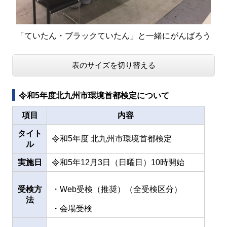
「ていたん・ブラックていたん」と一緒にがんばろう
表のサイズを切り替える
令和5年度北九州市環境首都検定について
項目
内容
タイト
令和5年度 北九州市環境首都検定
ル
実施日
令和5年12月3日（日曜日）10時開始
受検方
・Web受検（推奨）（全受検区分）
法
・会場受検