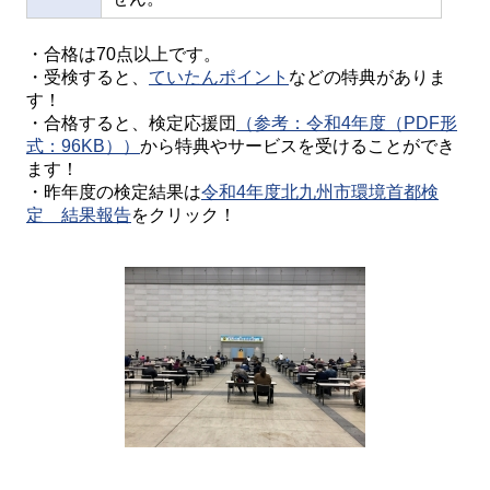
・合格は70点以上です。
・受検すると、
ていたんポイント
などの特典がありま
す！
・合格すると、検定応援団
（参考：令和4年度（PDF形
式：96KB））
から特典やサービスを受けることができ
ます！
・昨年度の検定結果は
令和4年度北九州市環境首都検
定 結果報告
をクリック！