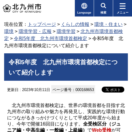
Language
検索
メニュー
現在位置：
トップページ
>
くらしの情報
>
環境・住まい
>
環境
>
環境学習・広報
>
環境学習
>
北九州市環境首都検
定
>
令和5年度 北九州市環境首都検定
> 令和5年度 北
九州市環境首都検定について紹介します
令和5年度 北九州市環境首都検定につ
いて紹介します
更新日 : 2023年10月11日
ページ番号：000168653
北九州市環境首都検定は、世界の環境首都を目指す北
九州市の取り組みや魅力を再発見し、実践的な環境行動
につながるきっかけづくりとして平成20年度から始ま
り、今年で開催16回目になります。
全受検区分（ジュ
ニア編・中高生編・一般編・上級編）
で
Web受検
が可