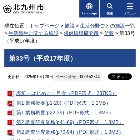
Language
検索
メニュー
現在位置：
トップページ
>
施設
>
生活分野ごとの施設一覧
>
生活衛生に関する施設
>
保健環境研究所
>
所報
> 第33号
（平成17年度）
第33号（平成17年度）
更新日 : 2025年10月28日
ページ番号：000152744
表紙・はじめに・目次（PDF形式：237KB）
第1 業務概要(p1-20)（PDF形式：1.1MB）
第1 業務概要(p22-39)（PDF形式：1.3MB）
第2 調査研究業務(p41-69)（PDF形式：1.8MB）
第2 調査研究業務(p70-94)（PDF形式：1.9MB）