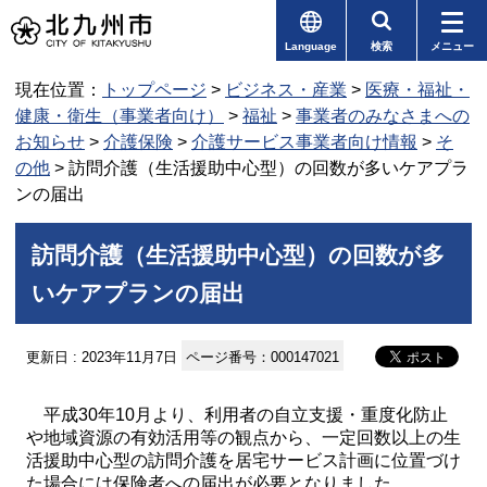
Language
検索
メニュー
現在位置：
トップページ
>
ビジネス・産業
>
医療・福祉・
健康・衛生（事業者向け）
>
福祉
>
事業者のみなさまへの
お知らせ
>
介護保険
>
介護サービス事業者向け情報
>
そ
の他
> 訪問介護（生活援助中心型）の回数が多いケアプラ
ンの届出
訪問介護（生活援助中心型）の回数が多
いケアプランの届出
更新日 : 2023年11月7日
ページ番号：000147021
平成30年10月より、利用者の自立支援・重度化防止
や地域資源の有効活用等の観点から、一定回数以上の生
活援助中心型の訪問介護を居宅サービス計画に位置づけ
た場合には保険者への届出が必要となりました。