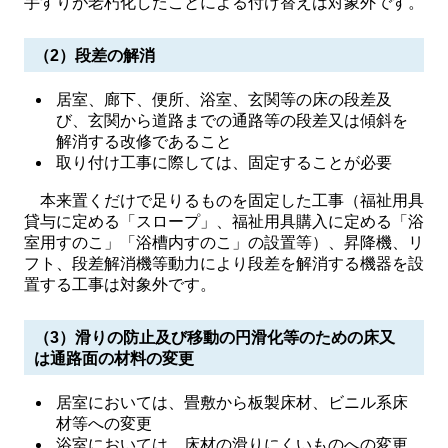
手すりが老朽化したことによる付け替えは対象外です。
（2）段差の解消
居室、廊下、便所、浴室、玄関等の床の段差及
び、玄関から道路までの通路等の段差又は傾斜を
解消する改修であること
​取り付け工事に際しては、固定することが必要
本来置くだけで足りるものを固定した工事（福祉用具
貸与に定める「スロープ」、福祉用具購入に定める「浴
室用すのこ」「浴槽内すのこ」の設置等）、昇降機、リ
フト、段差解消機等動力により段差を解消する機器を設
置する工事は対象外です。
（3）滑りの防止及び移動の円滑化等のための床又
は通路面の材料の変更
居室においては、畳敷から板製床材、ビニル系床
材等への変更
​浴室においては、床材の滑りにくいものへの変更