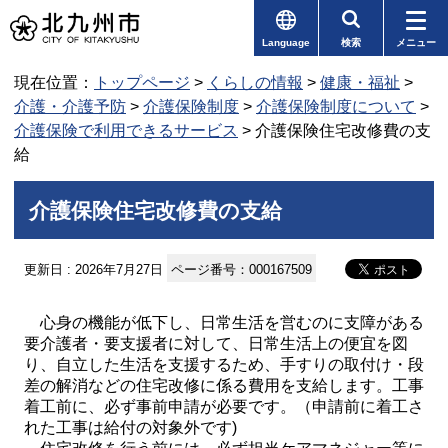
Language
検索
メニュー
現在位置：
トップページ
>
くらしの情報
>
健康・福祉
>
介護・介護予防
>
介護保険制度
>
介護保険制度について
>
介護保険で利用できるサービス
> 介護保険住宅改修費の支
給
介護保険住宅改修費の支給
更新日 : 2026年7月27日
ページ番号：000167509
心身の機能が低下し、日常生活を営むのに支障がある
要介護者・要支援者に対して、日常生活上の便宜を図
り、自立した生活を支援するため、手すりの取付け・段
差の解消などの住宅改修に係る費用を支給します。工事
着工前に、必ず事前申請が必要です。（申請前に着工さ
れた工事は給付の対象外です)