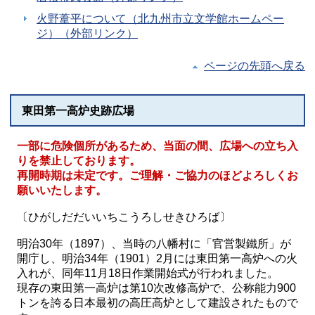
火野葦平について（北九州市立文学館ホームペー
ジ）（外部リンク）
ページの先頭へ戻る
東田第一高炉史跡広場
一部に危険個所があるため、当面の間、広場への立ち入
りを禁止しております。
再開時期は未定です。ご理解・ご協力のほどよろしくお
願いいたします。
〔ひがしだだいいちこうろしせきひろば〕
明治30年（1897）、当時の八幡村に「官営製鐵所」が
開庁し、明治34年（1901）2月には東田第一高炉への火
入れが、同年11月18日作業開始式が行われました。
現存の東田第一高炉は第10次改修高炉で、公称能力900
トンを誇る日本最初の高圧高炉として建設されたもので