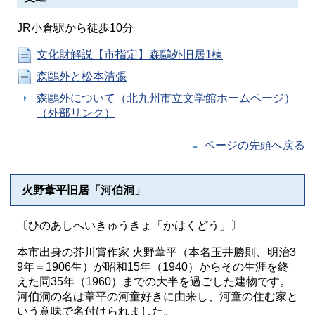
JR小倉駅から徒歩10分
文化財解説【市指定】森鷗外旧居1棟
森鷗外と松本清張
森鷗外について（北九州市立文学館ホームページ）
（外部リンク）
ページの先頭へ戻る
火野葦平旧居「河伯洞」
〔ひのあしへいきゅうきょ「かはくどう」〕
本市出身の芥川賞作家 火野葦平（本名玉井勝則、明治3
9年＝1906生）が昭和15年（1940）からその生涯を終
えた同35年（1960）までの大半を過ごした建物です。
河伯洞の名は葦平の河童好きに由来し、河童の住む家と
いう意味で名付けられました。