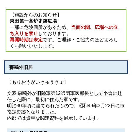
【施設からのお知らせ】
東田第一高炉史跡広場
一部に危険個所があるため、
当面の間、広場への立
ち入りを禁止
しております。
再開時期は未定
です。ご理解・ご協力のほどよろし
くお願いいたします。
森鷗外旧居
〔もりおうがいきゅうきょ〕
文豪 森鷗外が旧陸軍第12師団軍医部長として小倉に赴
任した際に、最初に住んだ家です。
明治30年頃に建てられたもので、昭和49年3月22日に市
指定史跡となりました。
内部では貴重な関連資料を展示しています。