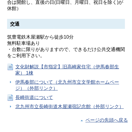
合は開館し、直後の日(日曜日、月曜日、祝日を除く)が
休館）
交通
筑豊電鉄木屋瀬駅から徒歩10分
無料駐車場あり
・台数に限りがありますので、できるだけ公共交通機関
をご利用下さい。
文化財解説【市指定】旧高崎家住宅（伊馬春部生
家） 1棟
伊馬春部について（北九州市立文学館ホームペー
ジ）（外部リンク）
長崎街道について
北九州市立長崎街道木屋瀬宿記念館（外部リンク）
ページの先頭へ戻る