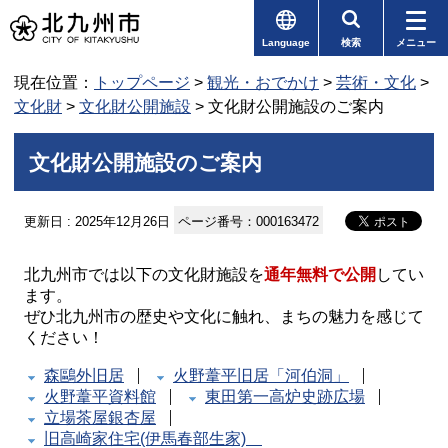
Language
検索
メニュー
現在位置：
トップページ
>
観光・おでかけ
>
芸術・文化
>
文化財
>
文化財公開施設
> 文化財公開施設のご案内
文化財公開施設のご案内
更新日 : 2025年12月26日
ページ番号：000163472
北九州市では以下の文化財施設を
通年無料で公開
してい
ます。
ぜひ北九州市の歴史や文化に触れ、まちの魅力を感じて
ください！
森鷗外旧居
火野葦平旧居「河伯洞」
火野葦平資料館
東田第一高炉史跡広場
立場茶屋銀杏屋
旧高崎家住宅(伊馬春部生家)