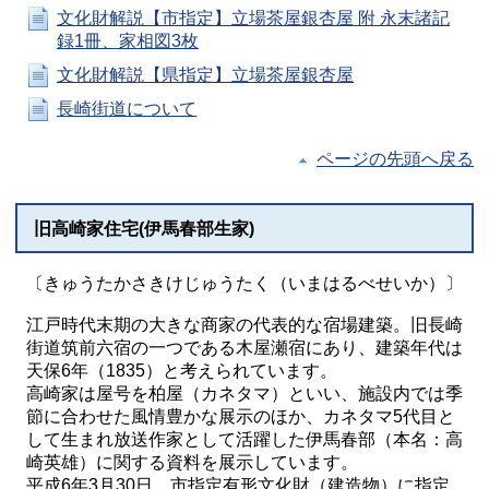
文化財解説【市指定】立場茶屋銀杏屋 附 永末諸記
録1冊、家相図3枚
文化財解説【県指定】立場茶屋銀杏屋
長崎街道について
ページの先頭へ戻る
旧高崎家住宅(伊馬春部生家)
〔きゅうたかさきけじゅうたく（いまはるべせいか）〕
江戸時代末期の大きな商家の代表的な宿場建築。旧長崎
街道筑前六宿の一つである木屋瀬宿にあり、建築年代は
天保6年（1835）と考えられています。
高崎家は屋号を柏屋（カネタマ）といい、施設内では季
節に合わせた風情豊かな展示のほか、カネタマ5代目と
して生まれ放送作家として活躍した伊馬春部（本名：高
崎英雄）に関する資料を展示しています。
平成6年3月30日、市指定有形文化財（建造物）に指定