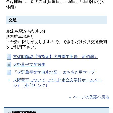
合は開館し、直後の日(日曜日、月曜日、祝日を除く)が
休館）
交通
JR若松駅から徒歩5分
無料駐車場あり
・台数に限りがありますので、できるだけ公共交通機関
をご利用下さい。
文化財解説【市指定】火野葦平旧居「河伯洞」
火野葦平文学散歩
「火野葦平文学散歩地図」 まち歩き用マップ
火野葦平について（北九州市立文学館ホームペー
ジ）（外部リンク）
ページの先頭へ戻る