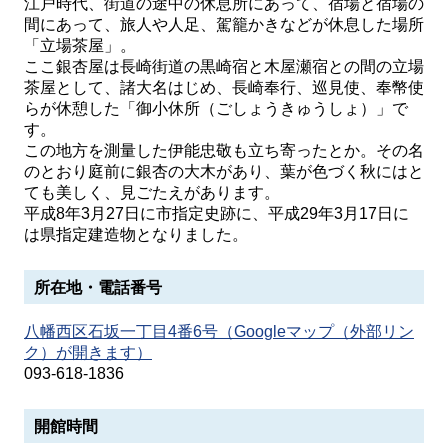
江戸時代、街道の途中の休息所にあって、宿場と宿場の
間にあって、旅人や人足、駕籠かきなどが休息した場所
「立場茶屋」。
ここ銀杏屋は長崎街道の黒崎宿と木屋瀬宿との間の立場
茶屋として、諸大名はじめ、長崎奉行、巡見使、奉幣使
らが休憩した「御小休所（ごしょうきゅうしょ）」で
す。
この地方を測量した伊能忠敬も立ち寄ったとか。その名
のとおり庭前に銀杏の大木があり、葉が色づく秋にはと
ても美しく、見ごたえがあります。
平成8年3月27日に市指定史跡に、平成29年3月17日に
は県指定建造物となりました。
所在地・電話番号
八幡西区石坂一丁目4番6号（Googleマップ（外部リン
ク）が開きます）
093-618-1836
開館時間