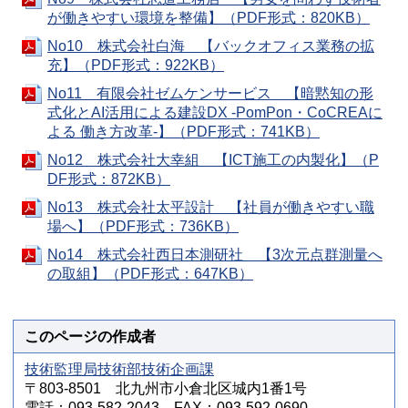
が働きやすい環境を整備】（PDF形式：820KB）
No10 株式会社白海 【バックオフィス業務の拡
充】（PDF形式：922KB）
No11 有限会社ゼムケンサービス 【暗黙知の形
式化とAI活用による建設DX -PomPon・CoCREAに
よる 働き方改革-】（PDF形式：741KB）
No12 株式会社大幸組 【ICT施工の内製化】（P
DF形式：872KB）
No13 株式会社太平設計 【社員が働きやすい職
場へ】（PDF形式：736KB）
No14 株式会社西日本測研社 【3次元点群測量へ
の取組】（PDF形式：647KB）
このページの作成者
技術監理局技術部技術企画課
〒803-8501 北九州市小倉北区城内1番1号
電話：093-582-2043 FAX：093-592-0690