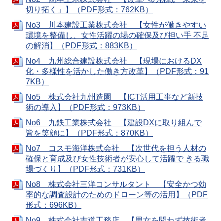
切り拓く」】（PDF形式：762KB）
No3 川本建設工業株式会社 【女性が働きやすい
環境を整備し、女性活躍の場の確保及び担い手 不足
の解消】（PDF形式：883KB）
No4 九州総合建設株式会社 【現場におけるDX
化・多様性を活かした働き方改革】（PDF形式：91
7KB）
No5 株式会社九州造園 【ICT活用工事など新技
術の導入】（PDF形式：973KB）
No6 九鉄工業株式会社 【建設DXに取り組んで
皆を笑顔に】（PDF形式：870KB）
No7 コスモ海洋株式会社 【次世代を担う人材の
確保と育成及び女性技術者が安心して活躍で きる職
場づくり】（PDF形式：731KB）
No8 株式会社三洋コンサルタント 【安全かつ効
率的な調査設計のためのドローン等の活用】（PDF
形式：696KB）
No9 株式会社志道工務店 【男女を問わず技術者