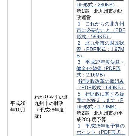
DF形式：280KB）
第1部 北九州市の財
政運営
1 これからの北九州
市に必要なこと（PDF
形式：599KB）
2 北九州市の財政状
況（PDF形式：1.97M
B）
3 平成27年度決算・
健全化指標（PDF形
式：2.16MB）
4行財政改革の取組み
（PDF形式：649KB）
5 行財政に関する疑
わかりやすい北
問にお答えします（P
平成28
九州市の財政
DF形式：1.79MB）
年10月
（平成28年度
第2部 北九州市の平
版）
成28年度予算
1 平成28年度予算の
ポイント（PDF形式：