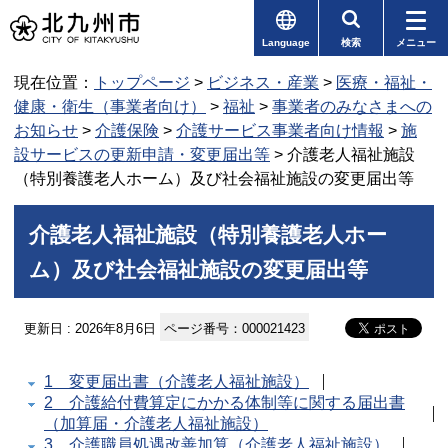
Language
検索
メニュー
現在位置：
トップページ
>
ビジネス・産業
>
医療・福祉・
健康・衛生（事業者向け）
>
福祉
>
事業者のみなさまへの
お知らせ
>
介護保険
>
介護サービス事業者向け情報
>
施
設サービスの更新申請・変更届出等
> 介護老人福祉施設
（特別養護老人ホーム）及び社会福祉施設の変更届出等
介護老人福祉施設（特別養護老人ホー
ム）及び社会福祉施設の変更届出等
更新日 : 2026年8月6日
ページ番号：000021423
1 変更届出書（介護老人福祉施設）
2 介護給付費算定にかかる体制等に関する届出書
（加算届・介護老人福祉施設）
3 介護職員処遇改善加算（介護老人福祉施設）