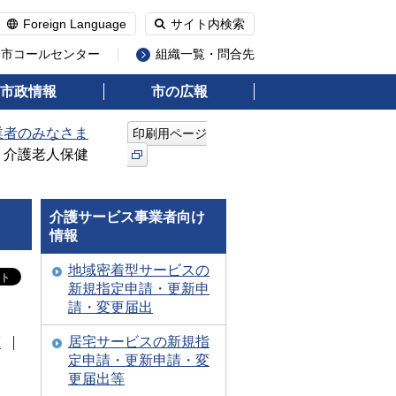
Foreign Language
サイト内検索
州市コールセンター
組織一覧・問合先
市政情報
市の広報
業者のみなさま
印刷用ページ
> 介護老人保健
介護サービス事業者向け
情報
地域密着型サービスの
新規指定申請・更新申
請・変更届出
居宅サービスの新規指
算
定申請・更新申請・変
更届出等