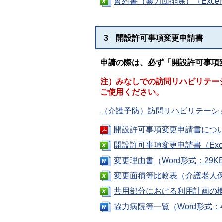
誓約書（暴力団排除）（Excel
3 開設許可事項変更申請書
申請の際は、必ず「
開設許可事項
注）みなしでの訪問リハビリテー
ご使用ください。
（介護予防）訪問リハビリテーショ
開設許可事項変更申請書につい
開設許可事項変更申請書（Exce
変更理由書（Word形式：29K
変更面積等比較表（介護老人保健
共用部分における利用計画の概要
協力病院等一覧（Word形式：4