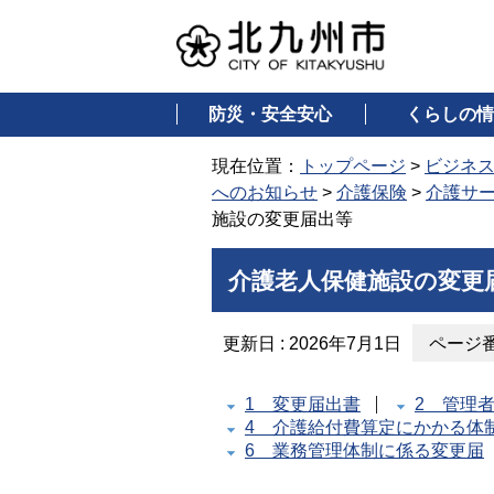
防災・安全安心
くらしの情
現在位置：
トップページ
>
ビジネ
へのお知らせ
>
介護保険
>
介護サ
施設の変更届出等
介護老人保健施設の変更
更新日 : 2026年7月1日
ページ番号
1 変更届出書
2 管理
4 介護給付費算定にかかる体
6 業務管理体制に係る変更届