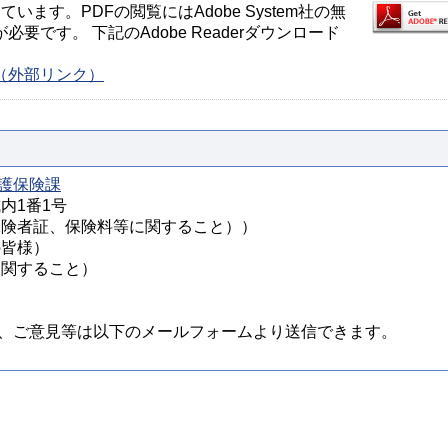
ます。PDFの閲覧にはAdobe System社の無
が必要です。 下記のAdobe Readerダウンロード
ージ（外部リンク）
護保険課
城内1番1号
様（被保険者証、保険料等に関すること））
の皆様）
定に関すること）
、ご意見等は以下のメールフォームより送信できます。