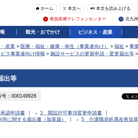
ホーム
本文へ
本文を読み上げる
救急医療テレフォンセンター
北九
報
観光・おでかけ
ビジネス・産業
ス・産業
>
医療・福祉・健康・衛生（事業者向け）
>
福祉
>
事
ービス事業者向け情報
>
施設サービスの更新申請・変更届出等
届出等
：000149928
者承認申請書
3 開設許可事項変更申請書
制等に関する届出書（加算届）
5 介護職員処遇改善加