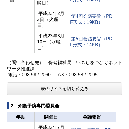
曜日）
平成23年2月
第4回会議要旨（PD
2日（火曜
F形式：19KB）
日）
平成23年3月
第5回会議要旨（PD
10日（水曜
F形式：14KB）
日）
（問い合わせ先） 保健福祉局 いのちをつなぐネット
ワーク推進課
電話：093-582-2060 FAX：093-582-2095
表のサイズを切り替える
2．介護予防専門委員会
年度
開催日
会議要旨
平成22年7月