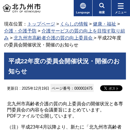
Language
検索
メニュー
現在位置：
トップページ
>
くらしの情報
>
健康・福祉
>
介護・介護予防
>
介護サービスの質の向上を目指す取り組
み
>
北九州市高齢者介護の質の向上委員会
> 平成22年度
の委員会開催状況・開催のお知らせ
平成22年度の委員会開催状況・開催のお
知らせ
更新日 : 2025年12月19日
ページ番号：000002475
北九州市高齢者介護の質の向上委員会の開催状況と各専
門委員会の内容を会議要旨にまとめています。
PDFファイルで公開しています。
（注）平成23年4月以降より、新たに「北九州市高齢者