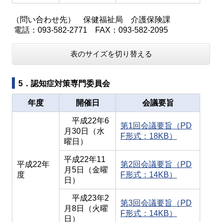
（問い合わせ先） 保健福祉局 介護保険課
電話：093-582-2771 FAX：093-582-2095
表のサイズを切り替える
5．認知症対策専門委員会
年度
開催日
会議要旨
平成22年6
第1回会議要旨（PD
月30日（水
F形式：18KB）
曜日）
平成22年11
平成22年
第2回会議要旨（PD
月5日（金曜
度
F形式：14KB）
日）
平成23年2
第3回会議要旨（PD
月8日（火曜
F形式：14KB）
日）