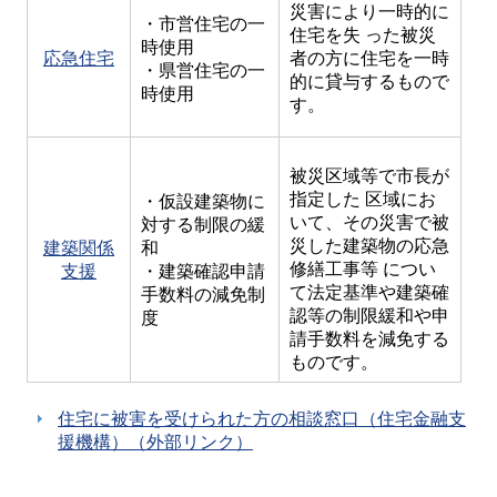
災害により一時的に
・市営住宅の一
住宅を失 った被災
時使用
応急住宅
者の方に住宅を一時
・県営住宅の一
的に貸与するもので
時使用
す。
被災区域等で市長が
指定した 区域にお
・仮設建築物に
いて、その災害で被
対する制限の緩
災した建築物の応急
建築関係
和
修繕工事等 につい
支援
・建築確認申請
て法定基準や建築確
手数料の減免制
認等の制限緩和や申
度
請手数料を減免する
ものです。
住宅に被害を受けられた方の相談窓口（住宅金融支
援機構）（外部リンク）