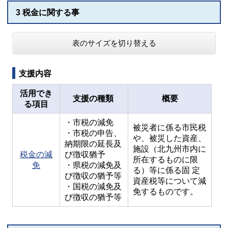
3 税金に関する事
表のサイズを切り替える
支援内容
活用でき
支援の種類
概要
る項目
・市税の減免
被災者に係る市民税
・市税の申告、
や、被災した資産、
納期限の延長及
施設（北九州市内に
税金の減
び徴収猶予
所在するものに限
免
・県税の減免及
る）等に係る固 定
び徴収の猶予等
資産税等について減
・国税の減免及
免するものです。
び徴収の猶予等