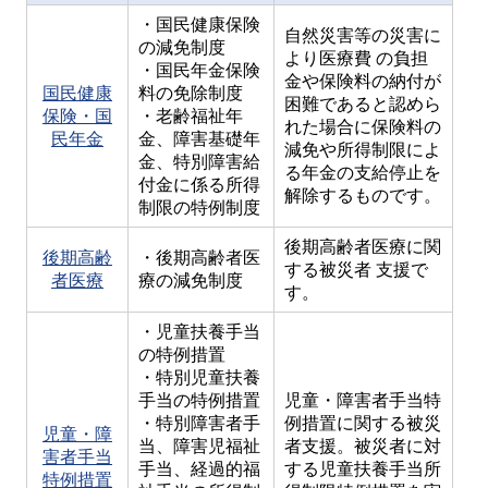
・国民健康保険
自然災害等の災害に
の減免制度
より医療費 の負担
・国民年金保険
金や保険料の納付が
国民健康
料の免除制度
困難であると認めら
保険・国
・老齢福祉年
れた場合に保険料の
民年金
金、障害基礎年
減免や所得制限によ
金、特別障害給
る年金の支給停止を
付金に係る所得
解除するものです。
制限の特例制度
後期高齢者医療に関
後期高齢
・後期高齢者医
する被災者 支援で
者医療
療の減免制度
す。
・児童扶養手当
の特例措置
・特別児童扶養
手当の特例措置
児童・障害者手当特
・特別障害者手
例措置に関する被災
児童・障
当、障害児福祉
者支援。被災者に対
害者手当
手当、経過的福
する児童扶養手当所
特例措置