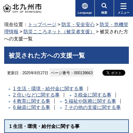
Language
検索
メニュー
現在位置：
トップページ
>
防災・安全安心
>
防災・危機管
理情報
>
防災こころネット（被災者支援）
> 被災された方
への支援一覧
被災された方への支援一覧
更新日 : 2025年8月27日
ページ番号：000139663
1 生活・環境・給付金に関する事
2 住いなどに関する事
3 税金に関する事
4 教育に関する事
5 福祉や医療に関する事
6 融資に関する事
7 その他の支援に関する事
1 生活・環境・給付金に関する事