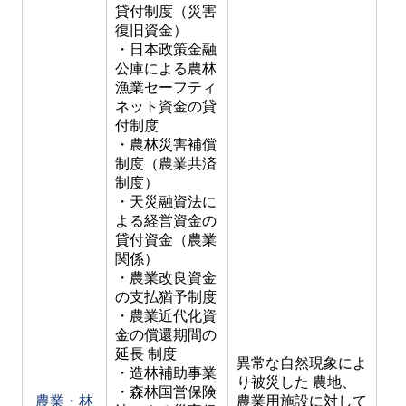
貸付制度（災害
復旧資金）
・日本政策金融
公庫による農林
漁業セーフティ
ネット資金の貸
付制度
・農林災害補償
制度（農業共済
制度）
・天災融資法に
よる経営資金の
貸付資金（農業
関係）
・農業改良資金
の支払猶予制度
・農業近代化資
金の償還期間の
延長 制度
異常な自然現象によ
・造林補助事業
り被災した 農地、
・森林国営保険
農業・林
農業用施設に対して