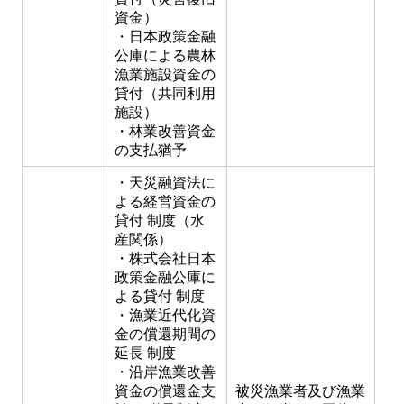
資金）
・日本政策金融
公庫による農林
漁業施設資金の
貸付（共同利用
施設）
・林業改善資金
の支払猶予
・天災融資法に
よる経営資金の
貸付 制度（水
産関係）
・株式会社日本
政策金融公庫に
よる貸付 制度
・漁業近代化資
金の償還期間の
延長 制度
・沿岸漁業改善
資金の償還金支
被災漁業者及び漁業