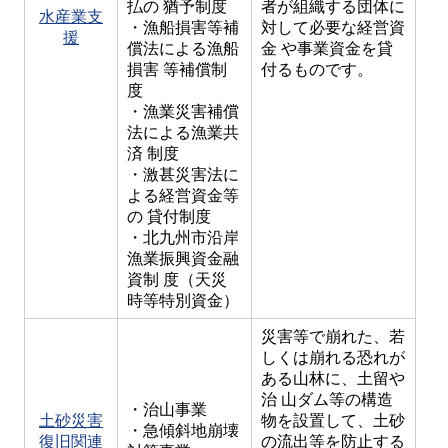
払の 猶予制度
者が組織する団体に
水産業支
・漁船損害等補
対して必要な経営資
援
償法による漁船
金 や事業資金を貸
損害 等補償制
付るものです。
度
・漁業災害補償
法による漁業共
済 制度
・激甚災害法に
よる経営資金等
の 貸付制度
・北九州市沿岸
漁業振興資金融
資制 度（天災
時等特別資金）
災害等で崩れた、若
しくは崩れる恐れが
ある山林に、土留や
治 山ダム等の構造
・治山事業
土砂災害
物を設置して、土砂
・急傾斜地崩壊
復旧関連
の流出等を防止する