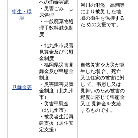
への消毒実施
河川の氾濫、高潮等
・災害ごみ、し
衛生・環
により被災 した地
尿処理
境
域の衛生を保持する
・一般廃棄物処
た めの支援です。
理手数料減免制
度
・北九州市災害
見舞金及び弔慰
金制度
・福岡県災害見
自然災害や火災が発
舞金及び弔慰金
生した場 合、死亡
制度
又は住家の被害に対
・災害障害見舞
し て、弔慰し又は
見舞金等
金制度（北九州
見舞いのため被害の
市）
程度に応じて弔慰金
・災害弔慰金
又は 見舞金を支給
（北九州市）
するものです。
・被災者生活再
建支援（居住安
定支援）