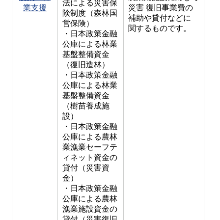
法による災害保
業支援
災害 復旧事業費の
険制度（森林国
補助や貸付などに
営保険）
関するものです。
・日本政策金融
公庫による林業
基盤整備資金
（復旧造林）
・日本政策金融
公庫による林業
基盤整備資金
（樹苗養成施
設）
・日本政策金融
公庫による農林
業漁業セーフテ
ィネット資金の
貸付（災害資
金）
・日本政策金融
公庫による農林
漁業施設資金の
貸付（災害復旧