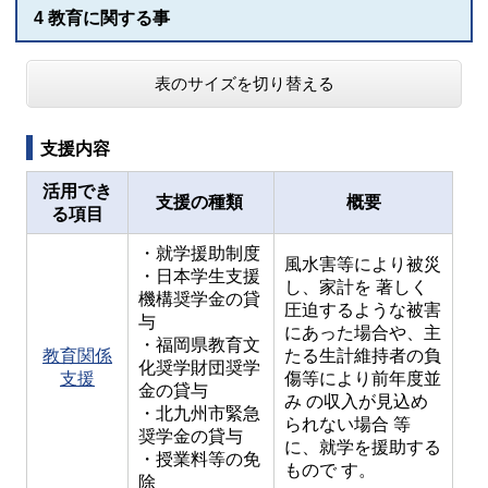
4 教育に関する事
表のサイズを切り替える
支援内容
活用でき
支援の種類
概要
る項目
・就学援助制度
風水害等により被災
・日本学生支援
し、家計を 著しく
機構奨学金の貸
圧迫するような被害
与
にあった場合や、主
・福岡県教育文
教育関係
たる生計維持者の負
化奨学財団奨学
支援
傷等により前年度並
金の貸与
み の収入が見込め
・北九州市緊急
られない場合 等
奨学金の貸与
に、就学を援助する
・授業料等の免
もので す。
除