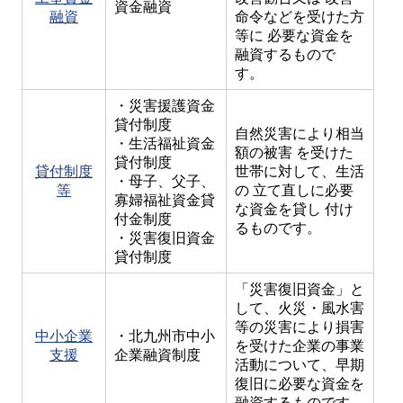
資金融資
融資
命令などを受けた方
等に 必要な資金を
融資するもので
す。
・災害援護資金
貸付制度
自然災害により相当
・生活福祉資金
額の被害 を受けた
貸付制度
貸付制度
世帯に対して、生活
・母子、父子、
等
の 立て直しに必要
寡婦福祉資金貸
な資金を貸し 付け
付金制度
るものです。
・災害復旧資金
貸付制度
「災害復旧資金」と
して、火災・風水害
等の災害により損害
中小企業
・北九州市中小
を受けた企業の事業
支援
企業融資制度
活動について、早期
復旧に必要な資金を
融資するものです。