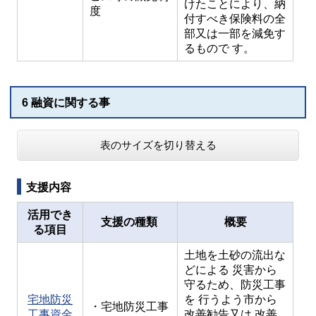
けたことにより、納
度
付すべき保険料の全
部又は一部を減免す
るもので す。
6 融資に関する事
表のサイズを切り替える
支援内容
活用でき
支援の種類
概要
る項目
土地を土砂の流出な
どによる 災害から
守るため、防災工事
宅地防災
を 行うよう市から
・宅地防災工事
工事資金
改善勧告又は 改善