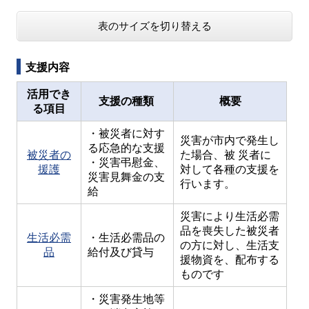
表のサイズを切り替える
支援内容
活用でき
支援の種類
概要
る項目
・被災者に対す
災害が市内で発生し
る応急的な支援
被災者の
た場合、被 災者に
・災害弔慰金、
援護
対して各種の支援を
災害見舞金の支
行います。
給
災害により生活必需
品を喪失した被災者
生活必需
・生活必需品の
の方に対し、生活支
品
給付及び貸与
援物資を、配布する
ものです
・災害発生地等