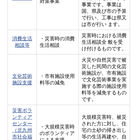
対策事業
事業です。事業は
国、県及び市の予算
で行い、工事は県又
は市が行い ます。
災害時における消費
消費生活
・災害時の消費
生活相談全 般を受
相談等
生活相談
け付けるものです。
火災や自然災害で被
災した民間の文化芸
術施設が、市有施設
文化芸術
・市有施設使用
で文化芸術事業を実
施設支援
料等の減免
施する際の施設使用
料等を減免するもの
です。
災害ボラ
ンティア
大規模災害時、被災
センター
された方に対し、住
・大規模災害時
（北九州
宅の土砂の掃き出し
のボランティア
市社会福
等の生活再建や、自
による支援