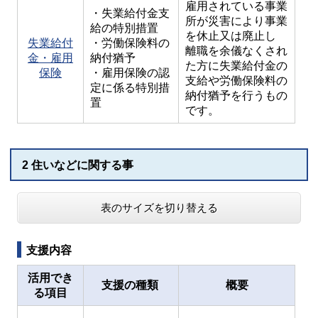
雇用されている事業
・失業給付金支
所が災害により事業
給の特別措置
を休止又は廃止し
失業給付
・労働保険料の
離職を余儀なくされ
金・雇用
納付猶予
た方に失業給付金の
保険
・雇用保険の認
支給や労働保険料の
定に係る特別措
納付猶予を行うもの
置
です。
2 住いなどに関する事
表のサイズを切り替える
支援内容
活用でき
支援の種類
概要
る項目