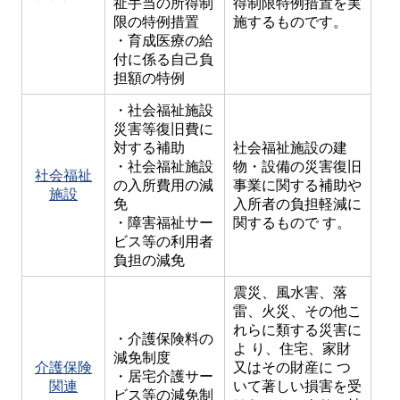
祉手当の所得制
得制限特例措置を実
限の特例措置
施するものです。
・育成医療の給
付に係る自己負
担額の特例
・社会福祉施設
災害等復旧費に
対する補助
社会福祉施設の建
・社会福祉施設
物・設備の災害復旧
社会福祉
の入所費用の減
事業に関する補助や
施設
免
入所者の負担軽減に
・障害福祉サー
関するもので す。
ビス等の利用者
負担の減免
震災、風水害、落
雷、火災、その他こ
れらに類する災害に
・介護保険料の
よ り、住宅、家財
減免制度
介護保険
又はその財産に つ
・居宅介護サー
関連
いて著しい損害を受
ビス等の減免制