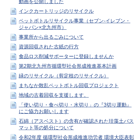
動画を公開しました
インクカートリッジのリサイクル
ペットボトルリサイクル事業（セブン-イレブン・
ジャパン×北九州市）
事業所から出るごみについて
資源回収された古紙の行方
食品ロス削減サポーターに登録しませんか
第2期北九州市循環型社会形成推進基本計画
緑のリサイクル（剪定枝のリサイクル）
まちなか散乱ペットボトル回収プロジェクト
地域の古着回収を支援します。
「使い切り・食べ切り・水切り」の『3切り運動』
にご協力お願いします
石綿（アスベスト）の含有が確認された珪藻土バス
マット等の処分について
令和2年度 循環型社会形成推進功労者 環境大臣表彰