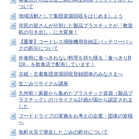
ついて
地域活動として集団資源回収をはじめましょう
市民の皆さんが分別した製品プラスチックが「教室
机の引き出し」に大変身！
【重要】コードレス掃除機用非純正バッテリーパッ
クの処分について
外食時に食べきれない料理を持ち帰る「食べきりB
OX」を飲食店で配布しています！
古紙・古着集団資源回収登録団体のみなさまへ
生ごみリサイクル講座
九州初！家庭から集めたプラスチック資源（製品プ
ラスチック）のリサイクル計画が国から認定されま
した
フードドライブの実施をお考えの企業・団体の皆様
へ
魚町火災で発生したごみの処分について