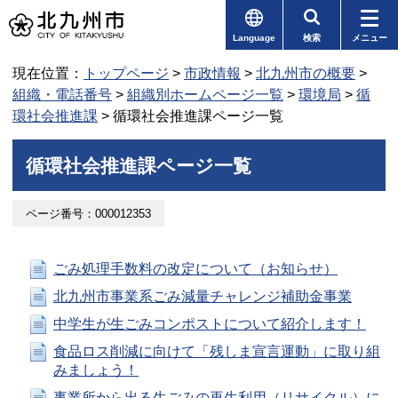
Language
検索
メニュー
現在位置：
トップページ
>
市政情報
>
北九州市の概要
>
組織・電話番号
>
組織別ホームページ一覧
>
環境局
>
循
環社会推進課
> 循環社会推進課ページ一覧
循環社会推進課ページ一覧
ページ番号：000012353
ごみ処理手数料の改定について（お知らせ）
北九州市事業系ごみ減量チャレンジ補助金事業
中学生が生ごみコンポストについて紹介します！
食品ロス削減に向けて「残しま宣言運動」に取り組
みましょう！
事業所から出る生ごみの再生利用（リサイクル）に