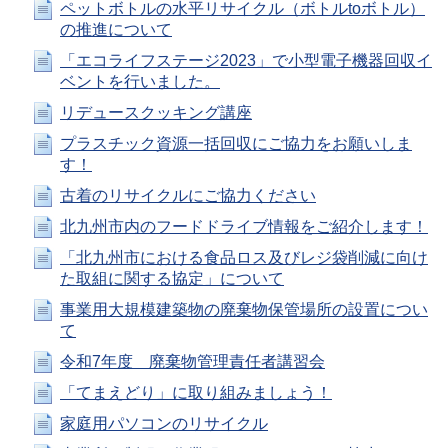
ペットボトルの水平リサイクル（ボトルtoボトル）
の推進について
「エコライフステージ2023」で小型電子機器回収イ
ベントを行いました。
リデュースクッキング講座
プラスチック資源一括回収にご協力をお願いしま
す！
古着のリサイクルにご協力ください
北九州市内のフードドライブ情報をご紹介します！
「北九州市における食品ロス及びレジ袋削減に向け
た取組に関する協定」について
事業用大規模建築物の廃棄物保管場所の設置につい
て
令和7年度 廃棄物管理責任者講習会
「てまえどり」に取り組みましょう！
家庭用パソコンのリサイクル