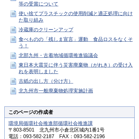
等の受賞について
使い捨てプラスチックの使用削減と適正処理に向け
た取り組み
冷蔵庫のクリーンアップ
食べものの「残しま宣言」運動 食品ロスをなくそ
う！
北部九州・古着地域循環推進協議会
東日本大震災に伴う災害廃棄物（がれき）の受け入
れを表明しました
古紙の出し方（分け方）
北九州市一般廃棄物処理実施計画
このページの作成者
環境局循環社会推進部循環社会推進課
〒803-8501 北九州市小倉北区城内1番1号
電話：093-582-2187 FAX：093-582-2196