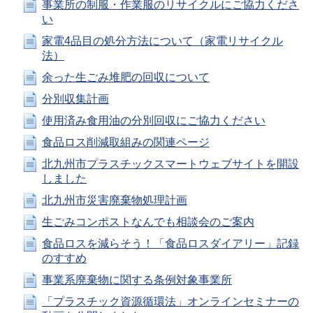
事業所の制服・作業服のリサイクルにご協力くださ
い
家電4品目の処分方法について（家電リサイクル
法）
余った生ごみ堆肥の回収について
分別収集計画
使用済み食用油の分別回収にご協力ください
食品ロス削減取組みの関連ページ
北九州市プラスチックスマートウェブサイトを開設
しました
北九州市災害廃棄物処理計画
生ごみコンポストなんでも相談会のご案内
食品ロスを減らそう！「食品ロスダイアリー」記録
のすすめ
事業系廃棄物に関する条例対象事業所
「プラスチック資源循環法」オンラインセミナーの