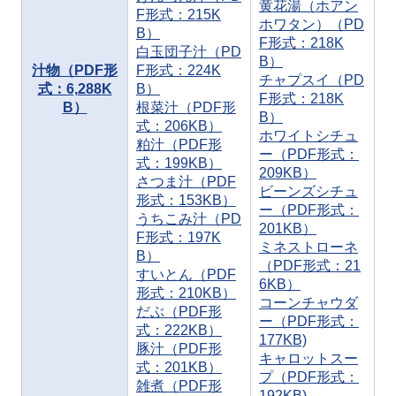
黄花湯（ホアン
F形式：215K
ホワタン）（PD
B）
F形式：218K
白玉団子汁（PD
B）
汁物（PDF形
F形式：224K
チャプスイ（PD
式：6,288K
B）
F形式：218K
B）
根菜汁（PDF形
B）
式：206KB）
ホワイトシチュ
粕汁（PDF形
ー（PDF形式：
式：199KB）
209KB）
さつま汁（PDF
ビーンズシチュ
形式：153KB）
ー（PDF形式：
うちこみ汁（PD
201KB）
F形式：197K
ミネストローネ
B）
（PDF形式：21
すいとん（PDF
6KB）
形式：210KB）
コーンチャウダ
だぶ（PDF形
ー（PDF形式：
式：222KB）
177KB)
豚汁（PDF形
キャロットスー
式：201KB）
プ（PDF形式：
雑煮（PDF形
192KB)