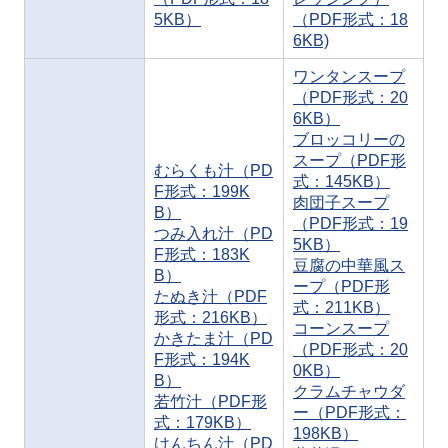
5KB）
（PDF形式：18
6KB)
ワンタンスープ
（PDF形式：20
6KB）
ブロッコリーの
スープ（PDF形
むらくも汁（PD
式：145KB）
F形式：199K
肉団子スープ
B）
（PDF形式：19
つみ入れ汁（PD
5KB）
F形式：183K
豆腐の中華風ス
B）
ープ（PDF形
たぬき汁（PDF
式：211KB）
形式：216KB）
コーンスープ
かきたま汁（PD
（PDF形式：20
F形式：194K
0KB）
B）
クラムチャウダ
若竹汁（PDF形
ー（PDF形式：
式：179KB）
198KB）
けんちん汁（PD