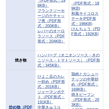
（PDF形式：19
（PDF形式：18
8KB）
9KB)
フランクソーセ
和風サイコロス
ージのケチャッ
テーキ(PDF形
プ煮（PDF形
式：196KB)
式：200KB）
けんちょう（PD
レバーのオーロ
F形式：192KB)
ラソース（PDF
形式：204KB）
ハンバーグ（オニオンソース・きの
焼き物
こソース・トマトソース）（PDF形
式：345KB）
鶏肉とカシュー
ひよこ豆のカレ
ナッツの中華炒
ー炒め（PDF形
め（PDF形式：
式：201KB）
169KB）
ジャーマンポテ
焼きビーフン
ト（PDF形式：
（PDF形式：20
191KB）
3KB）
炒め物（PDF
中華きゅうり