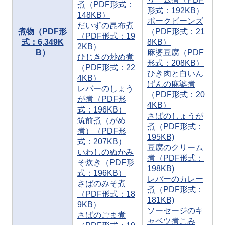
煮（PDF形式：
形式：192KB）
148KB）
ポークビーンズ
だいずの昆布煮
煮物（PDF形
（PDF形式：21
（PDF形式：19
式：6,349K
8KB）
2KB）
B）
麻婆豆腐（PDF
ひじきの炒め煮
形式：208KB）
（PDF形式：22
ひき肉と白いん
4KB）
げんの麻婆煮
レバーのしょう
（PDF形式：20
が煮（PDF形
4KB）
式：196KB）
さばのしょうが
筑前煮（がめ
煮（PDF形式：
煮）（PDF形
195KB)
式：207KB）
豆腐のクリーム
いわしのぬかみ
煮（PDF形式：
そ炊き（PDF形
198KB)
式：196KB）
レバーのカレー
さばのみそ煮
煮（PDF形式：
（PDF形式：18
181KB)
9KB）
ソーセージのキ
さばのごま煮
ャベツ煮こみ