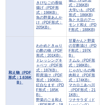
揚げ（PDF形
きびなごの香味
式：236KB)
揚げ（PDF形
大学いも（PDF
式：198KB）
形式：186KB)
魚の野菜あんか
魚と大豆のアー
け（PDF形式：
モンド和え（PD
205KB）
F形式：188KB)
甘夏かんと野菜
わかめときゅり
の甘酢漬け（PD
の酢の物（PDF
F形式：197K
形式：201KB）
B）
ドレッシングキ
ナムル（PDF形
ャベツ（PDF形
式：198KB）
式：187KB）
じゃがいもの梅
和え物（PDF
即席漬け（PDF
肉和え（PDF形
形式：1,636K
形式：190KB）
式：174KB）
B）
紅白なます（PD
マカロニあべ川
F形式：185K
（PDF形式：21
B）
1KB）
野菜のごま和え
ツナサラダ（ド
（PDF形式：18
レッシング）