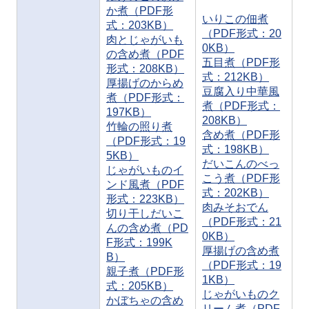
か煮（PDF形
いりこの佃煮
式：203KB）
（PDF形式：20
肉とじゃがいも
0KB）
の含め煮（PDF
五目煮（PDF形
形式：208KB）
式：212KB）
厚揚げのからめ
豆腐入り中華風
煮（PDF形式：
煮（PDF形式：
197KB）
208KB）
竹輪の照り煮
含め煮（PDF形
（PDF形式：19
式：198KB）
5KB）
だいこんのべっ
じゃがいものイ
こう煮（PDF形
ンド風煮（PDF
式：202KB）
形式：223KB）
肉みそおでん
切り干しだいこ
（PDF形式：21
んの含め煮（PD
0KB）
F形式：199K
厚揚げの含め煮
B）
（PDF形式：19
親子煮（PDF形
1KB）
式：205KB）
じゃがいものク
かぼちゃの含め
リーム煮（PDF