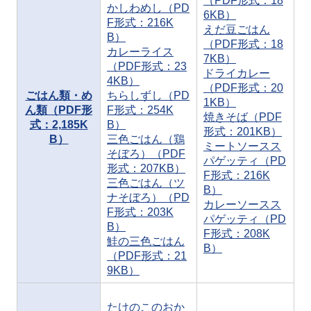
（PDF形式：18
かしわめし（PD
6KB）
F形式：216K
えだ豆ごはん
B）
（PDF形式：18
カレーライス
7KB）
（PDF形式：23
ドライカレー
4KB）
（PDF形式：20
ごはん類・め
ちらしずし（PD
1KB）
ん類（PDF形
F形式：254K
焼きそば（PDF
式：2,185K
B）
形式：201KB）
B）
三色ごはん（鶏
ミートソースス
そぼろ）（PDF
パゲッティ（PD
形式：207KB）
F形式：216K
三色ごはん（ツ
B）
ナそぼろ）（PD
カレーソースス
F形式：203K
パゲッティ（PD
B）
F形式：208K
鮭の三色ごはん
B）
（PDF形式：21
9KB）
たけのこのおか