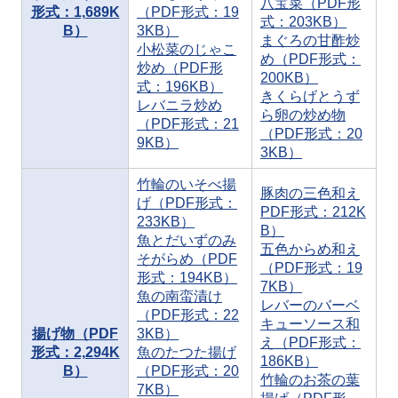
八宝菜（PDF形
形式：1,689K
（PDF形式：19
式：203KB）
B）
3KB）
まぐろの甘酢炒
小松菜のじゃこ
め（PDF形式：
炒め（PDF形
200KB）
式：196KB）
きくらげとうず
レバニラ炒め
ら卵の炒め物
（PDF形式：21
（PDF形式：20
9KB）
3KB）
竹輪のいそべ揚
豚肉の三色和え
げ（PDF形式：
PDF形式：212K
233KB）
B）
魚とだいずのみ
五色からめ和え
そがらめ（PDF
（PDF形式：19
形式：194KB）
7KB）
魚の南蛮漬け
レバーのバーベ
（PDF形式：22
キューソース和
揚げ物（PDF
3KB）
え（PDF形式：
形式：2,294K
魚のたつた揚げ
186KB）
B）
（PDF形式：20
竹輪のお茶の葉
7KB）