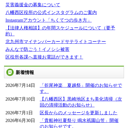
災害義援金の募集について
八幡西区役所の公式インスタグラムのご案内
Instagramアカウント「ちくてつの歩き方」
【法律人権相談】の年間スケジュールについて（要予
約）
北九州市マイナンバーカードサテライトコーナー
みんなで防ごう！イノシシ被害
区役所各課へ直接お電話ができます！
新着情報
2026年7月14日
「折尾神楽 夏越祭」開催のお知らせで
す。
2026年7月10日
【八幡西区】黒崎地区まち美化清掃（次
回の清掃活動のお知らせ）
2026年7月1日
区長からのメッセージを更新しました
2026年6月30日
「貴船神社夏祭り 鳴水祇園山笠」開催
のお知らせです。