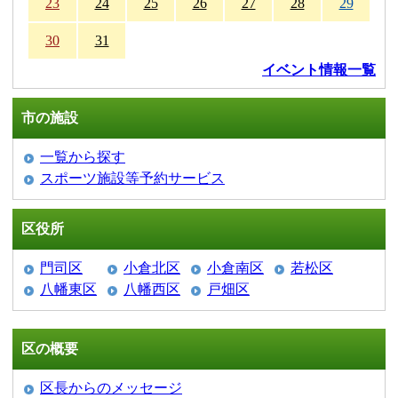
23
24
25
26
27
28
29
30
31
イベント情報一覧
市の施設
一覧から探す
スポーツ施設等予約サービス
区役所
門司区
小倉北区
小倉南区
若松区
八幡東区
八幡西区
戸畑区
区の概要
区長からのメッセージ