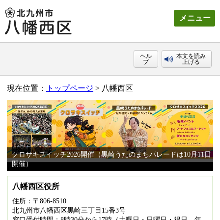
メニュー
ヘル
本文を読み
プ
上げる
現在位置：
トップページ
> 八幡西区
クロサキスイッチ2026開催（黒崎うたのまちパレードは10月11日
開催）
八幡西区役所
住所：〒806-8510
北九州市八幡西区黒崎三丁目15番3号
窓口受付時間：8時30分から17時（土曜日・日曜日・祝日、年