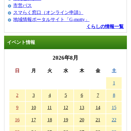
市営バス
スマらく窓口（オンライン申請）
地域情報ポータルサイト「G-motty」
くらしの情報一覧
イベント情報
2026年8月
日
月
火
水
木
金
土
1
2
3
4
5
6
7
8
9
10
11
12
13
14
15
16
17
18
19
20
21
22