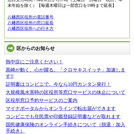
末年始を除く）【毎週木曜日は一部窓口を19時まで延長】
八幡西区役所の電話番号
八幡西区役所の窓口延長
八幡西区役所への行き方
区からのお知らせ
熱中症にご注意ください！
黒崎が動く、心が躍る。「クロサキスイッチ」加速しま
す!!
証明書はコンビニで。今なら10円カンタン発行！
大規模風水害時の区役所等窓口サービスの休止について
区役所窓口予約サービスのご案内
マイナポータルからオンラインで転出届ができます
コンビニでも住民票や印鑑登録証明書などが取れます
国民健康保険のオンライン手続きについて（脱退・加入
手続き）