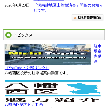
2026年6月23日
「洞南肆地区山笠競演会」開催のお知ら
せです。
RSS新着情報配信
トピックス
駐車
場案
内動
画
（YouTube：外部リンク）
八幡西区役所の駐車場案内動画です。
八幡西区魅力紹介動画