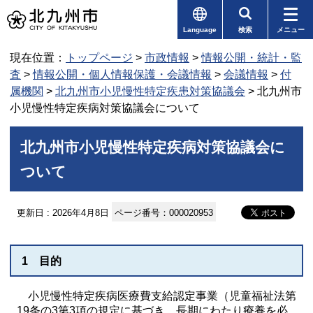
Language
検索
メニュー
現在位置：
トップページ
>
市政情報
>
情報公開・統計・監
査
>
情報公開・個人情報保護・会議情報
>
会議情報
>
付
属機関
>
北九州市小児慢性特定疾患対策協議会
> 北九州市
小児慢性特定疾病対策協議会について
北九州市小児慢性特定疾病対策協議会に
ついて
更新日 : 2026年4月8日
ページ番号：000020953
1 目的
小児慢性特定疾病医療費支給認定事業（児童福祉法第
19条の3第3項の規定に基づき、長期にわたり療養を必