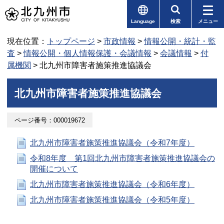
Language
検索
メニュー
現在位置：
トップページ
>
市政情報
>
情報公開・統計・監
査
>
情報公開・個人情報保護・会議情報
>
会議情報
>
付
属機関
> 北九州市障害者施策推進協議会
北九州市障害者施策推進協議会
ページ番号：000019672
北九州市障害者施策推進協議会（令和7年度）
令和8年度 第1回北九州市障害者施策推進協議会の
開催について
北九州市障害者施策推進協議会（令和6年度）
北九州市障害者施策推進協議会（令和5年度）