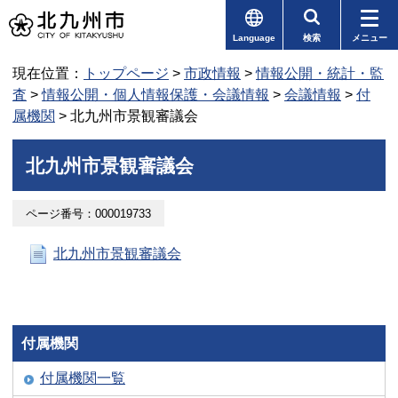
Language
検索
メニュー
現在位置：
トップページ
>
市政情報
>
情報公開・統計・監
査
>
情報公開・個人情報保護・会議情報
>
会議情報
>
付
属機関
> 北九州市景観審議会
北九州市景観審議会
ページ番号：000019733
北九州市景観審議会
付属機関
付属機関一覧