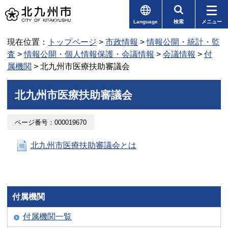
Language
検索
メニュー
現在位置：
トップページ
>
市政情報
>
情報公開・統計・監
査
>
情報公開・個人情報保護・会議情報
>
会議情報
>
付
属機関
> 北九州市医療扶助審議会
北九州市医療扶助審議会
ページ番号：000019670
北九州市医療扶助審議会とは
付属機関
付属機関一覧