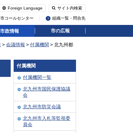
Foreign Language
サイト内検索
州市コールセンター
組織一覧・問合先
市の広報
市政情報
報
>
会議情報
>
付属機関
> 北九州都
付属機関
付属機関一覧
北九州市国民保護協議
会
北九州市防災会議
北九州市入札等監視委
員会