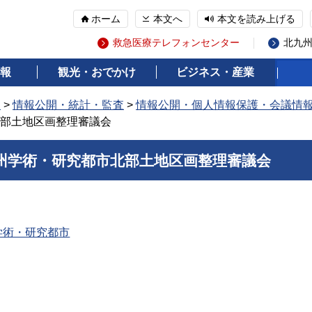
ホーム
本文へ
本文を読み上げる
救急医療テレフォンセンター
北九
報
観光・おでかけ
ビジネス・産業
報
>
情報公開・統計・監査
>
情報公開・個人情報保護・会議情
部土地区画整理審議会
州学術・研究都市北部土地区画整理審議会
学術・研究都市