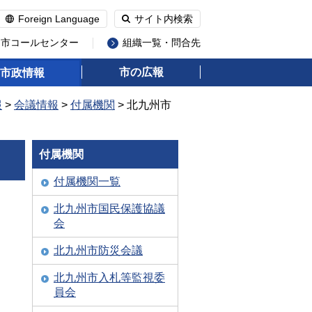
Foreign Language
サイト内検索
州市コールセンター
組織一覧・問合先
市の広報
市政情報
報
>
会議情報
>
付属機関
> 北九州市
付属機関
付属機関一覧
北九州市国民保護協議
会
北九州市防災会議
北九州市入札等監視委
員会