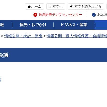
ホーム
本文へ
本文を読み上げる
救急医療テレフォンセンター
北九
報
観光・おでかけ
ビジネス・産業
報
>
情報公開・統計・監査
>
情報公開・個人情報保護・会議情
会議
議