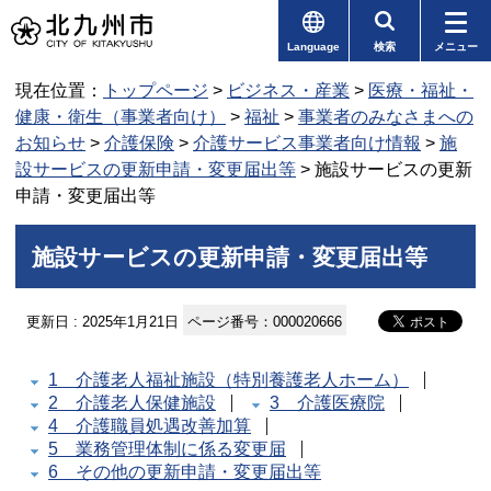
Language
検索
メニュー
現在位置：
トップページ
>
ビジネス・産業
>
医療・福祉・
健康・衛生（事業者向け）
>
福祉
>
事業者のみなさまへの
お知らせ
>
介護保険
>
介護サービス事業者向け情報
>
施
設サービスの更新申請・変更届出等
> 施設サービスの更新
申請・変更届出等
施設サービスの更新申請・変更届出等
更新日 : 2025年1月21日
ページ番号：000020666
1 介護老人福祉施設（特別養護老人ホーム）
2 介護老人保健施設
3 介護医療院
4 介護職員処遇改善加算
5 業務管理体制に係る変更届
6 その他の更新申請・変更届出等