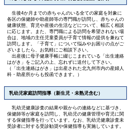
生後4か月までの赤ちゃんのいる全ての家庭を対象に
各区の保健師や助産師等の専門職が訪問し、赤ちゃんの
健康状態、育児や産後の生活などについて、幅広く相談
に応じます。また、専門職による訪問を希望されない場
合は、地域の主任児童委員が子育て情報の提供を兼ねて
訪問します。「子育て」について悩みやお困りの点がご
ざいましたら、お気軽にご相談下さい。
出産後に母子健康手帳に綴じこまれている「出生連絡
はがき」をご記入の上、忘れずに送付して下さい。
（「出生連絡はがき」は出産された北九州市内の産婦人
科・助産所からも投函できます。）
乳幼児家庭訪問指導（新生児・未熟児含む）
乳幼児健康診査の結果や親からの連絡などに基づき、
保健師等が家庭を訪問し、乳幼児の健康管理や育児に関
する保健指導を行っています。なお、乳幼児健康診査未
受診者に対する受診勧奨や保健指導も実施しています。