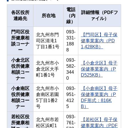
電話
各区役所
詳細情報（PDFフ
所在地
（内
連絡先
ァイル）
線）
門司区役
093-
北九州市門
【門司区】母子保
所健康相
331-
司区清滝1
健事業案内（PD
談コーナ
188
丁目1番1号
1,428KB）
ー
8
小倉北区
093-
北九州市小
【小倉北区】母子
役所健康
582-
倉北区大手
保健事業案内（P
相談コー
344
町1番1号
D525KB）
ナー
0
小倉南区
北九州市小
093-
【小倉南区】母子
役所健康
倉南区若園
951-
保健事業案内（P
相談コー
5丁目1番2
412
DF形式：816K
ナー
号
5
B）
若松区役
093-
北九州市若
【若松区】母子保
所健康相
761-
松区浜町1
健事業案内（PDF