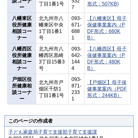
談コーナ
532
丁目1番1号
形式：507KB)
ー
7
八幡東区
北九州市八
093-
【八幡東区】母子
役所健康
幡東区中央
671-
保健事業案内（P
相談コー
1丁目1番1
688
DF形式：660K
ナー
号
1
B）
八幡西区
北九州市八
093-
【八幡西区】母子
役所健康
幡西区黒崎
642-
保健事業案内（P
相談コー
3丁目15番3
144
DF形式：480K
ナー
号
4
B）
戸畑区役
093-
北九州市戸
【戸畑区】母子保
所健康相
871-
畑区千防1
健事業案内（PDF
談コーナ
233
丁目1番1号
形式：244KB）
ー
1
このページの作成者
子ども家庭局子育て支援部子育て支援課