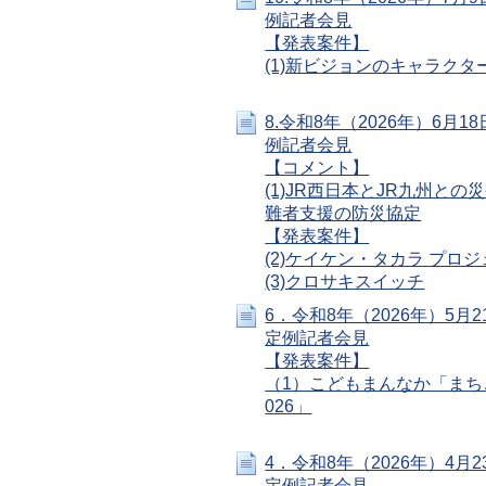
例記者会見
【発表案件】
(1)新ビジョンのキャラク
8.令和8年（2026年）6月
例記者会見
【コメント】
(1)JR西日本とJR九州と
難者支援の防災協定
【発表案件】
(2)ケイケン・タカラ プロ
(3)クロサキスイッチ
6．令和8年（2026年）5月
定例記者会見
【発表案件】
（1）こどもまんなか「まち
026」
4．令和8年（2026年）4月
定例記者会見