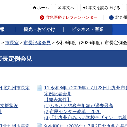
ホーム
本文へ
本文を読み上げる
救急医療テレフォンセンター
北九
報
観光・おでかけ
ビジネス・産業
報
>
市長室
>
市長記者会見
> 令和8年度（2026年度）市長定例
）市長定例会見
月6日北九州市長定
11.令和8年（2026年）7月23日北九州市
定例記者会見
【発表案件】
る支援状況
(1)ふるさと納税寄附額が過去最高
針
(2)市民センター改革 2026
(3)「北九州市みらい学校デザイン」の
月9日北九州市長定
9.令和8年（2026年）7月2日北九州市長