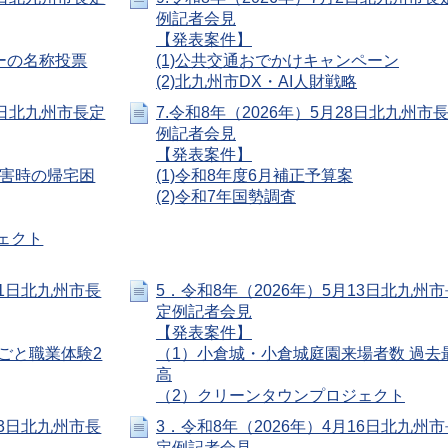
例記者会見
【発表案件】
ターの名称投票
(1)公共交通おでかけキャンペーン
(2)北九州市DX・AI人財戦略
18日北九州市長定
7.令和8年（2026年）5月28日北九州市
例記者会見
【発表案件】
の災害時の帰宅困
(1)令和8年度6月補正予算案
(2)令和7年国勢調査
ジェクト
21日北九州市長
5．令和8年（2026年）5月13日北九州市
定例記者会見
【発表案件】
ごと職業体験2
（1）小倉城・小倉城庭園来場者数 過去
高
（2）クリーンタウンプロジェクト
23日北九州市長
3．令和8年（2026年）4月16日北九州市
定例記者会見