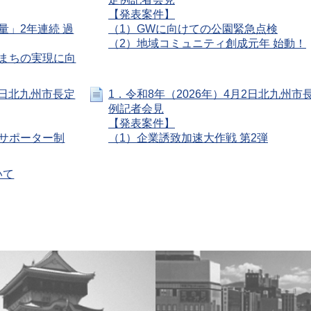
【発表案件】
量」2年連続 過
（1）GWに向けての公園緊急点検
（2）地域コミュニティ創成元年 始動！
まちの実現に向
9日北九州市長定
1．令和8年（2026年）4月2日北九州市
例記者会見
【発表案件】
サポーター制
（1）企業誘致加速大作戦 第2弾
いて