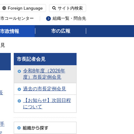
Foreign Language
サイト内検索
州市コールセンター
組織一覧・問合先
市の広報
市政情報
会見
市長記者会見
令和8年度（2026年
度）市長定例会見
過去の市長定例会見
長
【お知らせ】次回日程
について
着手
定