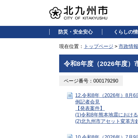
防災・安全安心
くらしの情
現在位置：
トップページ
>
市政情
令和8年度（2026年度
ページ番号：000179290
12.令和8年（2026年）8
例記者会見
【発表案件】
(1)令和8年熊本地震におけ
(2)北九州市アセット変革方
10.令和8年（2026年）7