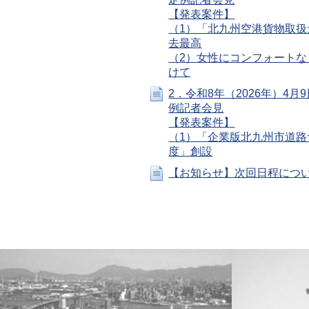
【発表案件】
（1）「北九州空港貨物取扱
去最高
（2）女性にコンフォートな
けて
2．令和8年（2026年）4月
例記者会見
【発表案件】
（1）「企業版北九州市道路
度」創設
【お知らせ】次回日程につ