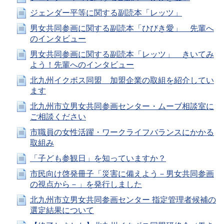
ジェンダー平等に関する副読本「レッツ」
男女共同参画に関する副読本「ひびき愛」 先輩へ
のインタビュー
男女共同参画に関する副読本「レッツ」 きいてみ
よう！先輩へのインタビュー
北九州イクボス同盟 加盟企業の取組を紹介してい
ます
北九州市立男女共同参画センター・ムーブ相談室に
ご相談ください
市職員の女性活躍・ワークライフバランスにかかる
取組み
「子ども参観日」を知っていますか？
市民向け啓発冊子「災害に備えよう－男女共同参画
の視点から－」を発行しました
北九州市立男女共同参画センター 指定管理者候補の
選定結果について