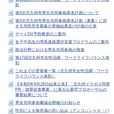
彰
第5次北九州市男女共同参画基本計画について
第5次北九州市男女共同参画基本計画（素案）に対
する市民意見募集の実施結果及び計画の公表
デートDV予防教室のご案内
女子中高生の理系進路選択支援プログラムのご案内
政治分野における男女共同参画の推進
第17回北九州市女性活躍・ワークライフバランス表
彰
これまでの受賞者一覧（北九州市女性活躍・ワーク
ライフバランス表彰）
【令和5年9月29日結果公表】「北九州イクボス同盟
PR・加盟促進事業」に係る公募型プロポーザルの
審査結果について
男女共同参画審議会開催のお知らせ
性別による無意識の思い込み（アンコンシャス・バ