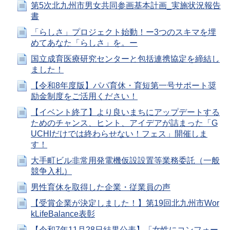
第5次北九州市男女共同参画基本計画_実施状況報告
書
「らしさ」プロジェクト始動！ー3つのスキマを埋
めてあなた「らしさ」を。ー
国立成育医療研究センターと包括連携協定を締結し
ました！
【令和8年度版】パパ育休・育短第一号サポート奨
励金制度をご活用ください！
【イベント終了】より良いまちにアップデートする
ためのチャンス、ヒント、アイデアが詰まった「G
UCHIだけでは終わらせない！フェス」開催しま
す！
大手町ビル非常用発電機仮設設置等業務委託（一般
競争入札）
男性育休を取得した企業・従業員の声
【受賞企業が決定しました！】第19回北九州市Wor
kLifeBalance表彰
【令和7年11月28日結果公表】「女性にコンフォー