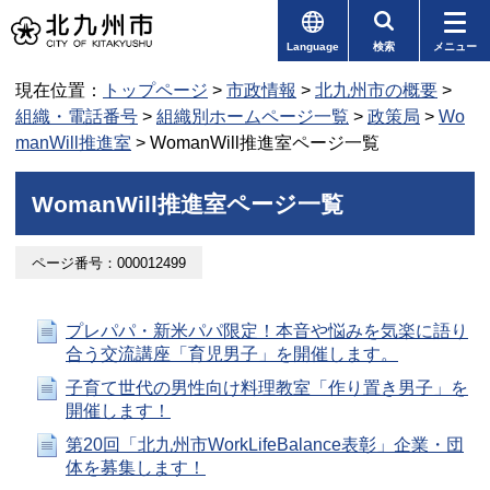
Language
検索
メニュー
現在位置：
トップページ
>
市政情報
>
北九州市の概要
>
組織・電話番号
>
組織別ホームページ一覧
>
政策局
>
Wo
manWill推進室
> WomanWill推進室ページ一覧
WomanWill推進室ページ一覧
ページ番号：000012499
プレパパ・新米パパ限定！本音や悩みを気楽に語り
合う交流講座「育児男子」を開催します。
子育て世代の男性向け料理教室「作り置き男子」を
開催します！
第20回「北九州市WorkLifeBalance表彰」企業・団
体を募集します！