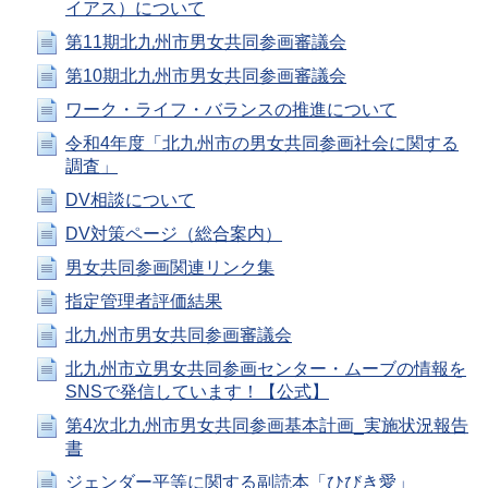
イアス）について
第11期北九州市男女共同参画審議会
第10期北九州市男女共同参画審議会
ワーク・ライフ・バランスの推進について
令和4年度「北九州市の男女共同参画社会に関する
調査」
DV相談について
DV対策ページ（総合案内）
男女共同参画関連リンク集
指定管理者評価結果
北九州市男女共同参画審議会
北九州市立男女共同参画センター・ムーブの情報を
SNSで発信しています！【公式】
第4次北九州市男女共同参画基本計画_実施状況報告
書
ジェンダー平等に関する副読本「ひびき愛」