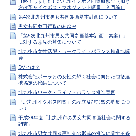
【終了しました】北九州イクボス同盟研修会（働き
方改革＆イクボス・マネジメント講座 入門編）
第4次北九州市男女共同参画基本計画について
男女共同参画行政のあゆみ
「第5次北九州市男女共同参画基本計画（素案）」
に対する意見の募集について
北九州市女性活躍・ワークライフバランス推進協議
会
DVとは？
株式会社ポーラとの女性の輝く社会に向けた包括連
携協定の締結について
北九州市ワーク・ライフ・バランス推進宣言
「北九州イクボス同盟」の設立及び加盟の募集につ
いて
平成29年度「北九州市の男女共同参画社会に関する
調査」
北九州市男女共同参画社会の形成の推進に関する条