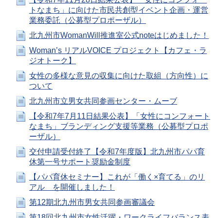
トなまち」に向けた市民共創型イベント企画・運営
業務委託（公募型プロポーザル）
北九州市WomanWill推進室公式noteはじめました！
Woman’s リアルVOICE プロジェクト【カフェ・ラ
ジオトーク】
女性の多様な意見の収集に向けた取組（方向性）に
ついて
北九州市立男女共同参画センター・ムーブ
【令和7年7月11日結果公表】「女性にコンフォート
なまち」ブランディング支援等業務（公募型プロポ
ーザル）
交付申請受付終了【令和7年度版】北九州市パパ育
休第一号サポート奨励金制度
【パパ育休セミナー】これが「働く×育てる」のリ
アル を開催しました！
第12期北九州市男女共同参画審議会
第18回北九州市女性活躍・ワークライフバランス表