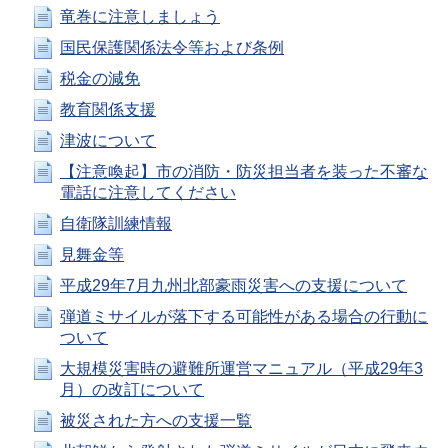
竜巻に注意しましょう
国民保護関係法令等および条例
税金の減免
教育関係支援
津波について
【注意喚起】市の消防・防災担当者を装った不審な
電話に注意してください
自衛隊訓練情報
見舞金等
平成29年7月九州北部豪雨災害への支援について
弾道ミサイルが落下する可能性がある場合の行動に
ついて
大規模災害時の避難所運営マニュアル（平成29年3
月）の改訂について
被災された方への支援一覧