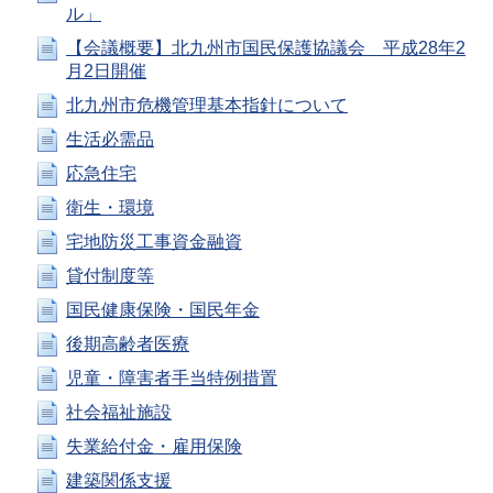
ル」
【会議概要】北九州市国民保護協議会 平成28年2
月2日開催
北九州市危機管理基本指針について
生活必需品
応急住宅
衛生・環境
宅地防災工事資金融資
貸付制度等
国民健康保険・国民年金
後期高齢者医療
児童・障害者手当特例措置
社会福祉施設
失業給付金・雇用保険
建築関係支援