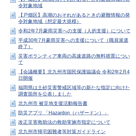
令対象地域
【戸畑区】高潮のおそれがあるときの避難情報の発
令対象地域（想定最大規模）
令和2年7月豪雨災害への支援（人的支援）について
平成30年7月豪雨災害への支援について（職員派遣
終了）
災害ボランティア車両の高速道路の無料措置につい
て
【会議概要】北九州市国民保護協議会 令和2年2月4
日開催
福岡県は土砂災害警戒区域等の新たな指定に向けた
調査箇所を公表しました
北九州市 被災地支援活動報告書
防災アプリ 「Hazardon（ハザードン）」
改正災害救助法の救助実施市指定について
北九州市帰宅困難者等対策ガイドライン