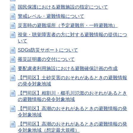
国民保護における避難施設の指定について
警戒レベル・避難情報について
災害時の避難場所（予定避難所・一時避難地）
視覚・聴覚障害者の方に対する避難情報の提供につ
いて
SDGs防災サポートについて
罹災証明書の交付について
要配慮者利用施設における避難確保計画の作成
【門司区】土砂災害のおそれがあるときの避難情報
の発令対象地域
【門司区】相割川・櫛毛川氾濫のおそれがあるとき
の避難情報の発令対象地域
【門司区】高潮のおそれがあるときの避難情報の発
令対象地域
【門司区】高潮のおそれがあるときの避難情報の発
令対象地域（想定最大規模）