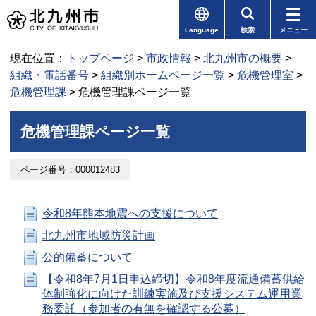
Language
検索
メニュー
現在位置：
トップページ
>
市政情報
>
北九州市の概要
>
組織・電話番号
>
組織別ホームページ一覧
>
危機管理室
>
危機管理課
> 危機管理課ページ一覧
危機管理課ページ一覧
ページ番号：000012483
令和8年熊本地震への支援について
北九州市地域防災計画
公的備蓄について
【令和8年7月1日申込締切】令和8年度流通備蓄供給
体制強化に向けた訓練実施及び支援システム運用業
務委託（参加者の有無を確認する公募）