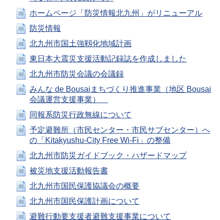
ホームページ「防災情報北九州」がリニューアル
防災情報
北九州市国土強靱化地域計画
東日本大震災支援活動記録誌を作成しました
北九州市防災会議の会議録
みんな de Bousaiまちづくり推進事業（地区 Bousai
会議運営支援事業）
同報系防災行政無線について
予定避難所（市民センター・市民サブセンター）へ
の「Kitakyushu-City Free Wi-Fi」の整備
北九州市防災ガイドブック・ハザードマップ
被災地支援活動報告書
北九州市国民保護協議会の概要
北九州市国民保護計画について
避難行動要支援者避難支援事業について