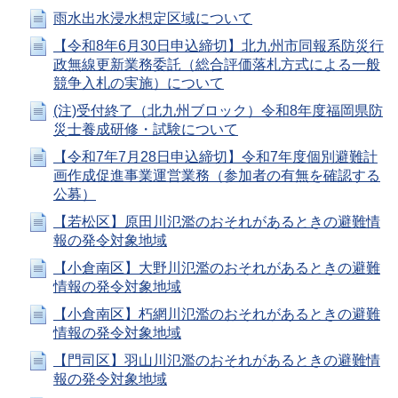
雨水出水浸水想定区域について
【令和8年6月30日申込締切】北九州市同報系防災行
政無線更新業務委託（総合評価落札方式による一般
競争入札の実施）について
(注)受付終了（北九州ブロック）令和8年度福岡県防
災士養成研修・試験について
【令和7年7月28日申込締切】令和7年度個別避難計
画作成促進事業運営業務（参加者の有無を確認する
公募）
【若松区】原田川氾濫のおそれがあるときの避難情
報の発令対象地域
【小倉南区】大野川氾濫のおそれがあるときの避難
情報の発令対象地域
【小倉南区】朽網川氾濫のおそれがあるときの避難
情報の発令対象地域
【門司区】羽山川氾濫のおそれがあるときの避難情
報の発令対象地域