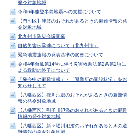
発令対象地域
令和6年能登半島地震への支援について
【門司区】津波のおそれがあるときの避難情報の発
令対象地域
北九州市防災会議開催
自然災害伝承碑について（北九州市）
緊急地震速報の発表基準の変更について
令和4年台風第14号に伴う災害救助法第2条第2項に
よる救助の終了について
「発令中の避難情報」・「避難所の開設状況」をお
知らせします
【八幡西区】撥川氾濫のおそれがあるときの避難情
報の発令対象地域
【八幡西区】割子川氾濫のおそれがあるときの避難
情報の発令対象地域
【八幡西区】新々堀川氾濫のおそれがあるときの避
難情報の発令対象地域