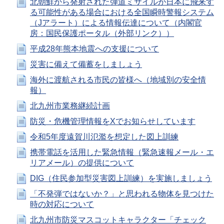
北朝鮮から発射された弾道ミサイルが日本に飛来す
る可能性がある場合における全国瞬時警報システム
（Jアラート）による情報伝達について（内閣官
房：国民保護ポータル（外部リンク））
平成28年熊本地震への支援について
災害に備えて備蓄をしましょう
海外に渡航される市民の皆様へ（地域別の安全情
報）
北九州市業務継続計画
防災・危機管理情報をXでお知らせしています
令和5年度遠賀川氾濫を想定した図上訓練
携帯電話を活用した緊急情報（緊急速報メール・エ
リアメール）の提供について
DIG（住民参加型災害図上訓練）を実施しましょう
「不発弾ではないか？」と思われる物体を見つけた
時の対応について
北九州市防災マスコットキャラクター「チェック