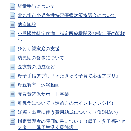
児童手当について
北九州市小児慢性特定疾病対策協議会について
助産施設
小児慢性特定疾病 指定医療機関及び指定医の皆様
へ
ひとり親家庭の支援
幼児期の食事について
医療費の助成など
母子手帳アプリ『きたきゅう子育て応援アプリ』
母親教室・沐浴動画
養育費確保サポート事業
離乳食について（進め方のポイントとレシピ）
妊娠・出産に伴う費用助成について（償還払い）
指定管理者の評価結果について（母子・父子福祉セ
ンター、母子生活支援施設）