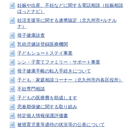
妊娠や出産、不妊などに関する電話相談（妊娠相談
ほっとナビ）
妊活支援等に関する連携協定（北九州市×ルナル
ナ）
母子健康診査
乳幼児健診登録医療機関
子どもショートステイ事業
シン・子育てファミリー・サポート事業
母子健康手帳の転入手続きについて
子ども・家庭相談コーナー（北九州市内各区役所）
不妊専門相談
子どもの医療費を助成します
思春期保健に関する取り組み
特定個人情報保護評価書
被措置児童等虐待の状況等の公表について