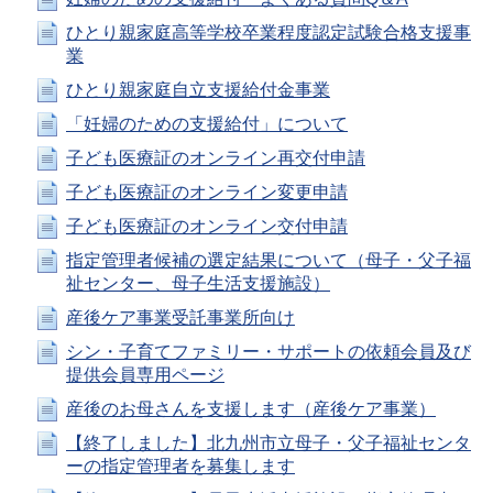
ひとり親家庭高等学校卒業程度認定試験合格支援事
業
ひとり親家庭自立支援給付金事業
「妊婦のための支援給付」について
子ども医療証のオンライン再交付申請
子ども医療証のオンライン変更申請
子ども医療証のオンライン交付申請
指定管理者候補の選定結果について（母子・父子福
祉センター、母子生活支援施設）
産後ケア事業受託事業所向け
シン・子育てファミリー・サポートの依頼会員及び
提供会員専用ページ
産後のお母さんを支援します（産後ケア事業）
【終了しました】北九州市立母子・父子福祉センタ
ーの指定管理者を募集します