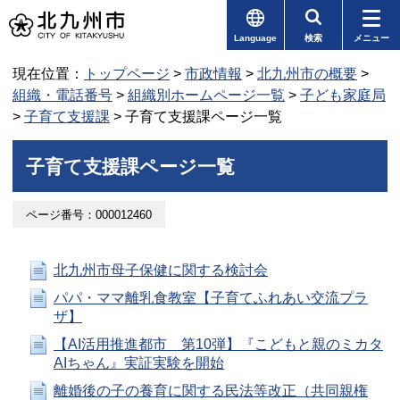
Language
検索
メニュー
現在位置：
トップページ
>
市政情報
>
北九州市の概要
>
組織・電話番号
>
組織別ホームページ一覧
>
子ども家庭局
>
子育て支援課
> 子育て支援課ページ一覧
子育て支援課ページ一覧
ページ番号：000012460
北九州市母子保健に関する検討会
パパ・ママ離乳食教室【子育てふれあい交流プラ
ザ】
【AI活用推進都市 第10弾】『こどもと親のミカタ
AIちゃん』実証実験を開始
離婚後の子の養育に関する民法等改正（共同親権