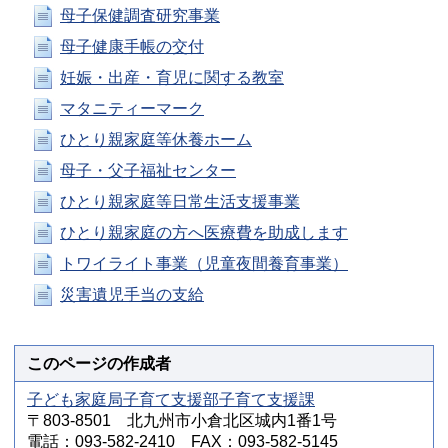
母子保健調査研究事業
母子健康手帳の交付
妊娠・出産・育児に関する教室
マタニティーマーク
ひとり親家庭等休養ホーム
母子・父子福祉センター
ひとり親家庭等日常生活支援事業
ひとり親家庭の方へ医療費を助成します
トワイライト事業（児童夜間養育事業）
災害遺児手当の支給
このページの作成者
子ども家庭局子育て支援部子育て支援課
〒803-8501 北九州市小倉北区城内1番1号
電話：093-582-2410 FAX：093-582-5145