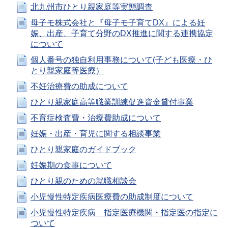
北九州市ひとり親家庭等実態調査
母子モ株式会社と『母子モ子育てDX』による妊
娠、出産、子育て分野のDX推進に関する連携協定
について
個人番号の独自利用事務について(子ども医療・ひ
とり親家庭等医療）
不妊治療費の助成について
ひとり親家庭高等職業訓練促進資金貸付事業
不育症検査費・治療費助成について
妊娠・出産・育児に関する相談事業
ひとり親家庭のガイドブック
妊娠期の食事について
ひとり親のための就職相談会
小児慢性特定疾病医療費の助成制度について
小児慢性特定疾病 指定医療機関・指定医の指定に
ついて