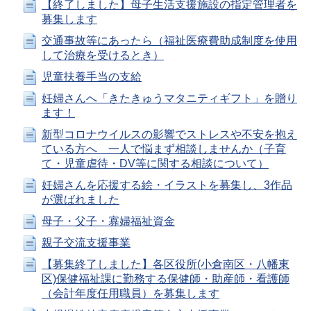
【終了しました】母子生活支援施設の指定管理者を
募集します
交通事故等にあったら（福祉医療費助成制度を使用
して治療を受けるとき）
児童扶養手当の支給
妊婦さんへ「きたきゅうマタニティギフト」を贈り
ます！
新型コロナウイルスの影響でストレスや不安を抱え
ている方へ 一人で悩まず相談しませんか（子育
て・児童虐待・DV等に関する相談について）
妊婦さんを応援する絵・イラストを募集し、3作品
が選ばれました
母子・父子・寡婦福祉資金
親子交流支援事業
【募集終了しました】各区役所(小倉南区・八幡東
区)保健福祉課に勤務する保健師・助産師・看護師
（会計年度任用職員）を募集します