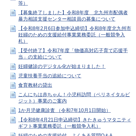
等）
【募集終了しました】令和8年度 北九州市配偶者
暴力相談支援センター相談員の募集について
【令和8年2月6日参加申込締切】令和8年度北九州市
妊婦のための支援給付事業業務委託（一般競争入
札）
【受付終了】令和7年度「物価高対応子育て応援手
当」の支給について
妊婦健診のデジタル化が始まりました！
児童扶養手当の追給について
食育教材の貸出
こんにちは赤ちゃん！小児科訪問（ペリネイタルビ
ジット）事業のご案内
1か月児健康診査 （令和7年10月1日開始）
【令和8年4月21日申込締切】きたきゅうマタニティ
ギフト事業業務委託（一般競争入札）
妊婦のための支援給付 よくある質問Q＆A