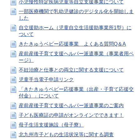
小児慢性特定疾病児童等自立支援事業について
一部医療機関で乳幼児健診のデジタル化を開始しま
した
自立援助ホーム（児童自立生活援助事業所1型）に
ついて
きたきゅうベビー応援事業 よくある質問Q＆A
産前産後子育て支援ヘルパー派遣事業（事業者用ペ
ージ）
不妊治療と仕事との両立に関する支援について
児童手当電子申請リンク
「きたきゅうベビー応援事業（出産・子育て応援交
付金）」について
産前産後子育て支援ヘルパー派遣事業のご案内
子ども医療証の申請がオンラインでできます！
母子生活支援施設（母子寮）
北九州市子どもの生活状況等に関する調査